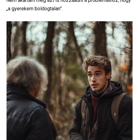
Nem akartam még azt is hozzáadni a problémáihoz, hogy
„a gyerekem boldogtalan”.