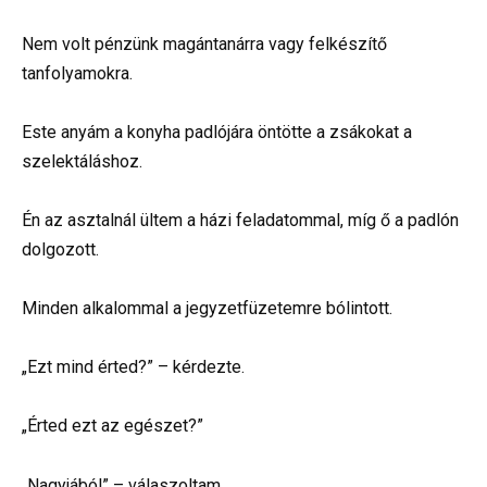
Nem volt pénzünk magántanárra vagy felkészítő
tanfolyamokra.
Este anyám a konyha padlójára öntötte a zsákokat a
szelektáláshoz.
Én az asztalnál ültem a házi feladatommal, míg ő a padlón
dolgozott.
Minden alkalommal a jegyzetfüzetemre bólintott.
„Ezt mind érted?” – kérdezte.
„Érted ezt az egészet?”
„Nagyjából” – válaszoltam.