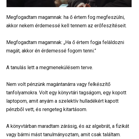
Megfogadtam magamnak: ha ő értem fog megfeszülni,
akkor nekem érdemessé kell tennem az erőfeszítéseit.
Megfogadtam magamnak: „Ha ő értem fogja feláldozni
magát, akkor én érdemessé fogom tenni.”
A tanulás lett a megmenekülésem terve.
Nem volt pénzünk magántanárra vagy felkészítő
tanfolyamokra. Volt egy könyvtári tagságom, egy kopott
laptopom, amit anyám a szelektív hulladékért kapott
pénzből vett, és rengeteg kitartásom.
A könyvtárban maradtam zárásig, és az algebrát, a fizikát
vagy bármi mást tanulmányoztam, amit csak találtam.