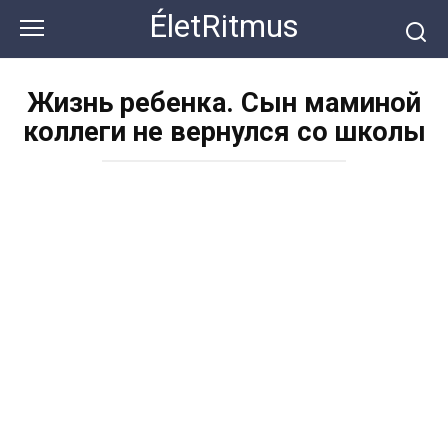
Перейти
ÉletRitmus
к
контенту
Жизнь ребенка. Сын маминой
коллеги не вернулся со школы