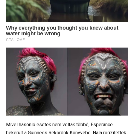
Mivel hasonló esetek nem voltak többé, Esperance
bekerült a Guinness Rekordok Könyvébe. Nála rögzítették