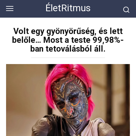
Перейти
ÉletRitmus
к
контенту
Volt egy gyönyörűség, és lett
belőle… Most a teste 99,98%-
ban tetoválásból áll.