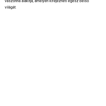
vászonná alakítja, amelyen kifejezheti egész belső
világát.