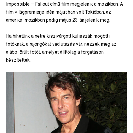
Impossible – Fallout című film megjelenik a mozikban. A
film világpremierje idén májusban volt Tokióban, az
amerikai mozikban pedig május 23-án jelenik meg.
Ha hihetünk a netre kiszivárgott kulisszák mögötti
fotóknak, a rajongókat vad utazás vár: nézzék meg az
alábbi őrült fotót, amelyet állítólag a forgatáson
készítettek.