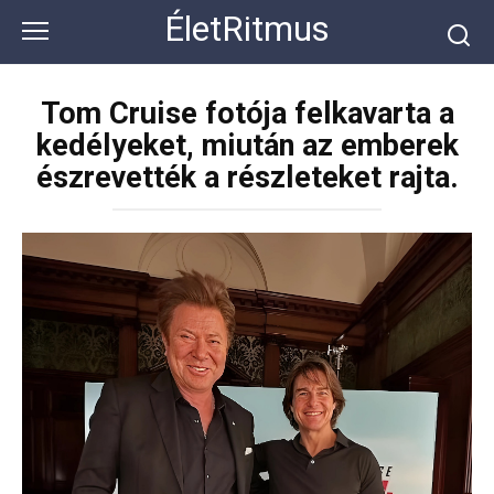
Перейти
ÉletRitmus
к
контенту
Tom Cruise fotója felkavarta a
kedélyeket, miután az emberek
észrevették a részleteket rajta.