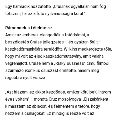
Egy harmadik hozzátette: „Cruisnak egyáltalán nem fog
tetszeni, ha ez a fotó nyilvánosságra kerül.”
Rámennek a félelmeire
Amint az emberek elengedték a fotódrámát, a
beszélgetés Cruise jellegzetes – és gyakran őrült –
kaszkadőrmunkájára terelődött. Wilkins megkérdezte tőle,
hogy mi volt az első kaszkadőrmutatvány, amit valaha
végrehajtott. Cruise nem a „Risky Business” című filmből
származó ikonikus csúszást említette, hanem még
régebbre nyúlt vissza.
„Azt hiszem, ez akkor kezdődött, amikor körülbelül három
éves voltam” – mondta Cruz mosolyogva. „Éjszakánként
kimásztam az ablakon, és felmentem a tetőre, hogy
nézzem a csillagokat. Ez mindig is része volt az