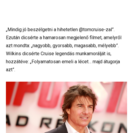
„Mindig jó beszélgetni a hihetetlen @tomcruise-zal”.
Ezután dicsérte a hamarosan megjelenő filmet, amelyről
azt mondta: „nagyobb, gyorsabb, magasabb, mélyebb”.
Wilkins dicsérte Cruise legendás munkamorálját is,
hozzátéve: „Folyamatosan emeli a lécet… majd átugorja
azt”.