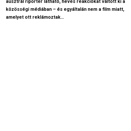
ausztrál riporter látható, heves reakciókat váltott ki a
közösségi médiában – és egyáltalán nem a film miatt,
amelyet ott reklámoztak…