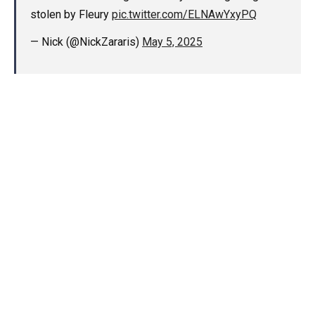
stolen by Fleury
pic.twitter.com/ELNAwYxyPQ
— Nick (@NickZararis)
May 5, 2025