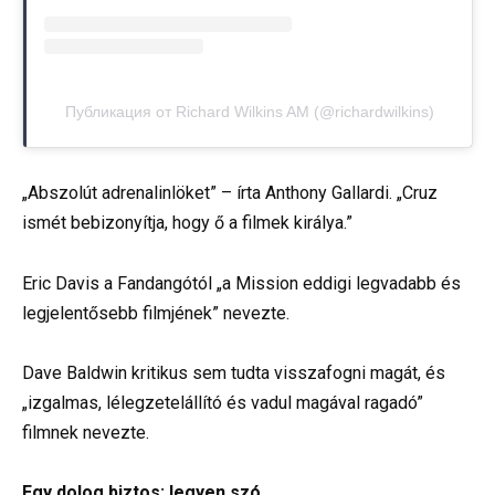
Публикация от Richard Wilkins AM (@richardwilkins)
„Abszolút adrenalinlöket” – írta Anthony Gallardi. „Cruz
ismét bebizonyítja, hogy ő a filmek királya.”
Eric Davis a Fandangótól „a Mission eddigi legvadabb és
legjelentősebb filmjének” nevezte.
Dave Baldwin kritikus sem tudta visszafogni magát, és
„izgalmas, lélegzetelállító és vadul magával ragadó”
filmnek nevezte.
Egy dolog biztos: legyen szó