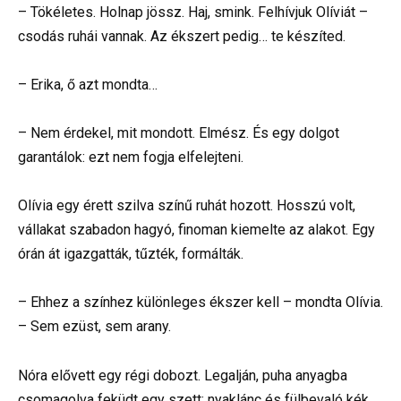
– Tökéletes. Holnap jössz. Haj, smink. Felhívjuk Olíviát –
csodás ruhái vannak. Az ékszert pedig… te készíted.
– Erika, ő azt mondta…
– Nem érdekel, mit mondott. Elmész. És egy dolgot
garantálok: ezt nem fogja elfelejteni.
Olívia egy érett szilva színű ruhát hozott. Hosszú volt,
vállakat szabadon hagyó, finoman kiemelte az alakot. Egy
órán át igazgatták, tűzték, formálták.
– Ehhez a színhez különleges ékszer kell – mondta Olívia.
– Sem ezüst, sem arany.
Nóra elővett egy régi dobozt. Legalján, puha anyagba
csomagolva feküdt egy szett: nyaklánc és fülbevaló kék