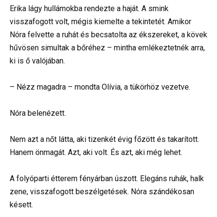
Erika lágy hullámokba rendezte a haját. A smink
visszafogott volt, mégis kiemelte a tekintetét. Amikor
Nóra felvette a ruhát és becsatolta az ékszereket, a kövek
hűvösen simultak a bőréhez – mintha emlékeztetnék arra,
ki is ő valójában.
– Nézz magadra – mondta Olívia, a tükörhöz vezetve.
Nóra belenézett.
Nem azt a nőt látta, aki tizenkét évig főzött és takarított.
Hanem önmagát. Azt, aki volt. És azt, aki még lehet.
A folyóparti étterem fényárban úszott. Elegáns ruhák, halk
zene, visszafogott beszélgetések. Nóra szándékosan
késett.