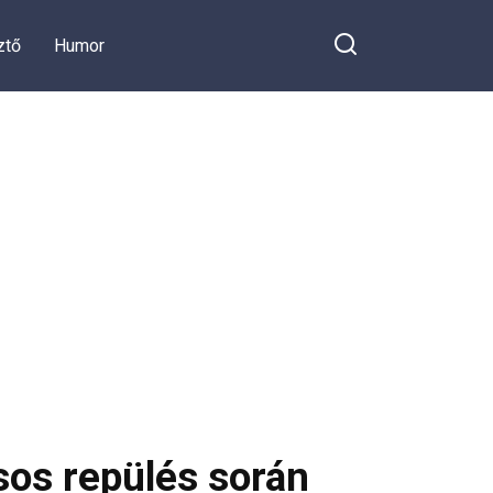
ztő
Humor
os repülés során