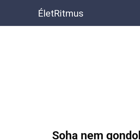
Перейти
ÉletRitmus
к
контенту
Soha nem gondol