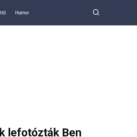
ztő
Humor
ik lefotózták Ben