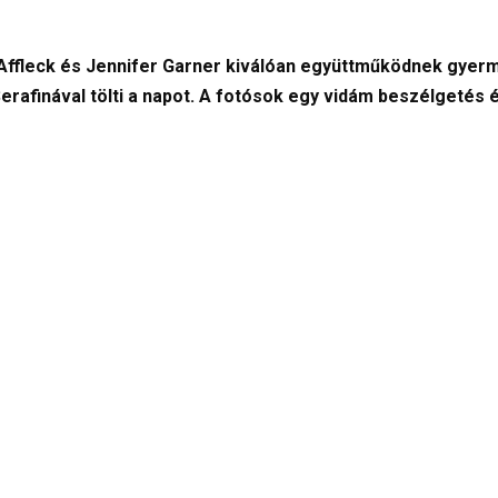
 Affleck és Jennifer Garner kiválóan együttműködnek gye
 Serafinával tölti a napot. A fotósok egy vidám beszélgeté