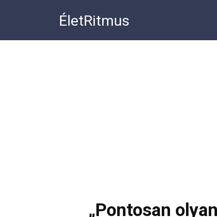
Перейти
ÉletRitmus
к
контенту
„Pontosan olyan,