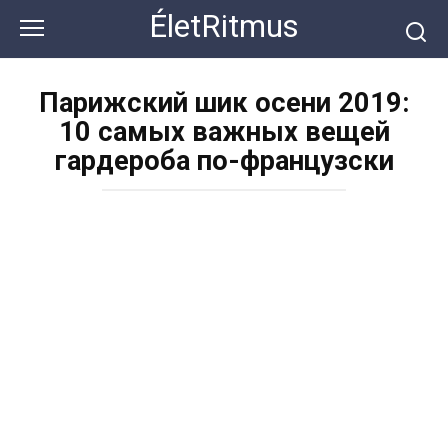
Перейти
ÉletRitmus
к
контенту
Парижский шик осени 2019:
10 самых важных вещей
гардероба по-французски