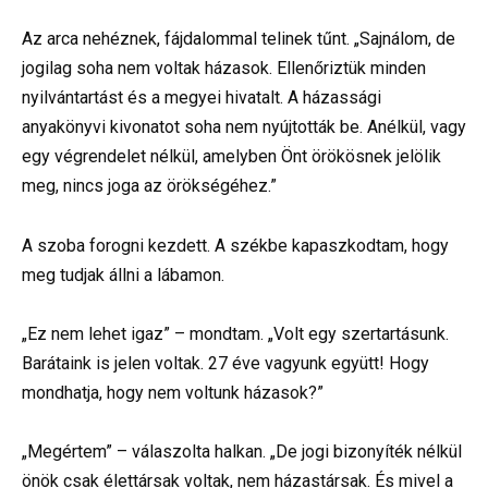
Az arca nehéznek, fájdalommal telinek tűnt. „Sajnálom, de
jogilag soha nem voltak házasok. Ellenőriztük minden
nyilvántartást és a megyei hivatalt. A házassági
anyakönyvi kivonatot soha nem nyújtották be. Anélkül, vagy
egy végrendelet nélkül, amelyben Önt örökösnek jelölik
meg, nincs joga az örökségéhez.”
A szoba forogni kezdett. A székbe kapaszkodtam, hogy
meg tudjak állni a lábamon.
„Ez nem lehet igaz” – mondtam. „Volt egy szertartásunk.
Barátaink is jelen voltak. 27 éve vagyunk együtt! Hogy
mondhatja, hogy nem voltunk házasok?”
„Megértem” – válaszolta halkan. „De jogi bizonyíték nélkül
önök csak élettársak voltak, nem házastársak. És mivel a