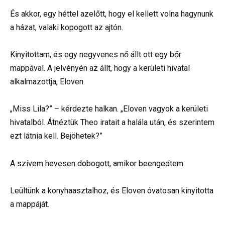
És akkor, egy héttel azelőtt, hogy el kellett volna hagynunk
a házat, valaki kopogott az ajtón.
Kinyitottam, és egy negyvenes nő állt ott egy bőr
mappával. A jelvényén az állt, hogy a kerületi hivatal
alkalmazottja, Eloven.
„Miss Lila?” – kérdezte halkan. „Eloven vagyok a kerületi
hivatalból. Átnéztük Theo iratait a halála után, és szerintem
ezt látnia kell. Bejöhetek?”
A szívem hevesen dobogott, amikor beengedtem.
Leültünk a konyhaasztalhoz, és Eloven óvatosan kinyitotta
a mappáját.