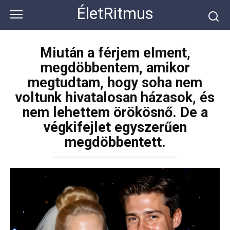
Перейти
ÉletRitmus
к
контенту
Miután a férjem elment,
megdöbbentem, amikor
megtudtam, hogy soha nem
voltunk hivatalosan házasok, és
nem lehettem örökösnő. De a
végkifejlet egyszerűen
megdöbbentett.