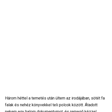
Három héttel a temetés után ültem az irodájában, sötét fa
falak és nehéz könyvekkel teli polcok között. Átadott
nekem egy halom dokumentumot, és remegő kézzel