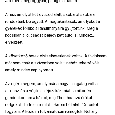
A térdem megroggyant, pedig már ültem.
A ház, amelyet két évtized alatt, szobáról szobára
rendeztünk be együtt. A megtakarítások, amelyeket a
gyerekek főiskolai tanulmányaira gyűjtöttünk. Még a
kocsiban álló, csak rá bejegyzett autó is. Mindez…
elveszett.
A következő hetek elviselhetetlenek voltak. A fájdalmam
már nem csak a szívemben volt – nehéz teherré vált,
amely minden nap nyomott.
Az egészségem, amely már amúgy is ingatag volt a
stressz és a végtelen éjszakák miatt, amikor én
gondoskodtam a házról, míg Theo hosszú órákat
dolgozott, hirtelen romlott. Három hét alatt 15 fontot
fogytam. A kezeim folyamatosan remegtek. Néhány