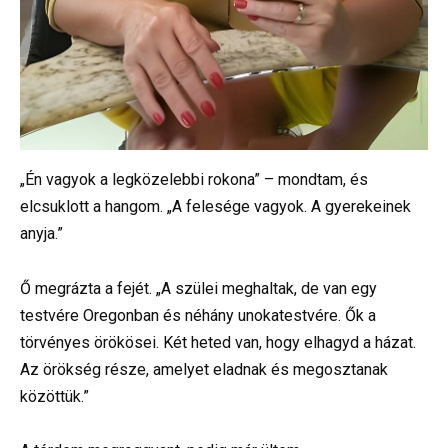
„Én vagyok a legközelebbi rokona” – mondtam, és
elcsuklott a hangom. „A felesége vagyok. A gyerekeinek
anyja.”
Ő megrázta a fejét. „A szülei meghaltak, de van egy
testvére Oregonban és néhány unokatestvére. Ők a
törvényes örökösei. Két heted van, hogy elhagyd a házat.
Az örökség része, amelyet eladnak és megosztanak
közöttük.”