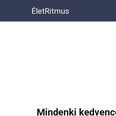
Перейти
ÉletRitmus
к
контенту
Mindenki kedvence