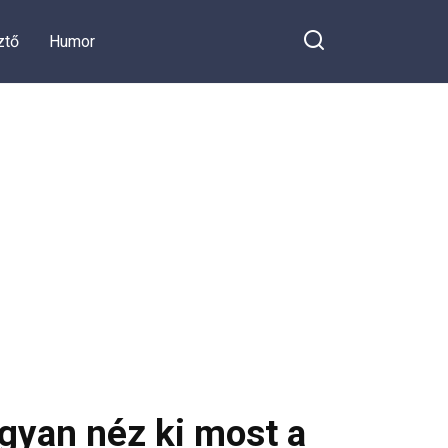
ztő
Humor
gyan néz ki most a