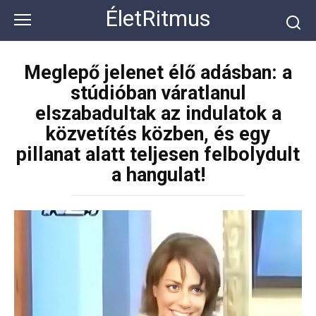
Перейти
ÉletRitmus
к
контенту
Meglepő jelenet élő adásban: a
stúdióban váratlanul
elszabadultak az indulatok a
közvetítés közben, és egy
pillanat alatt teljesen felbolydult
a hangulat!