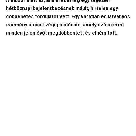
A műsor alatt az, ami eredetileg egy teljesen
hétköznapi bejelentkezésnek indult, hirtelen egy
döbbenetes fordulatot vett. Egy váratlan és látványos
esemény söpört végig a stúdión, amely szó szerint
minden jelenlévőt megdöbbentett és elnémított.