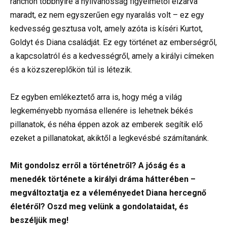
ranchon többnyire a nyilvánosság figyelmétől elzárva
maradt, ez nem egyszerűen egy nyaralás volt – ez egy
kedvesség gesztusa volt, amely azóta is kíséri Kurtot,
Goldyt és Diana családját. Ez egy történet az emberségről,
a kapcsolatról és a kedvességről, amely a királyi címeken
és a közszereplőkön túl is létezik.
Ez egyben emlékeztető arra is, hogy még a világ
legkeményebb nyomása ellenére is lehetnek békés
pillanatok, és néha éppen azok az emberek segítik elő
ezeket a pillanatokat, akiktől a legkevésbé számítanánk.
Mit gondolsz erről a történetről? A jóság és a
menedék története a királyi dráma hátterében –
megváltoztatja ez a véleményedet Diana hercegnő
életéről? Oszd meg velünk a gondolataidat, és
beszéljük meg!