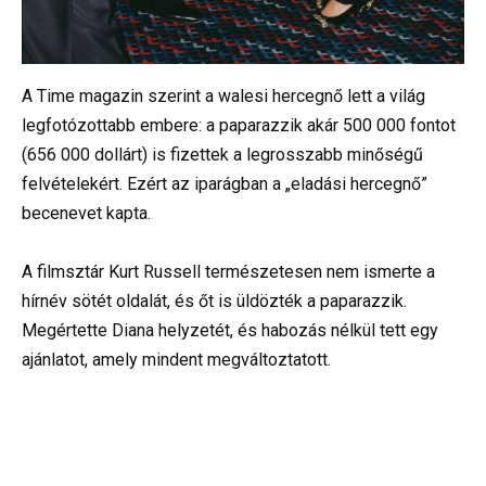
A Time magazin szerint a walesi hercegnő lett a világ
legfotózottabb embere: a paparazzik akár 500 000 fontot
(656 000 dollárt) is fizettek a legrosszabb minőségű
felvételekért. Ezért az iparágban a „eladási hercegnő”
becenevet kapta.
A filmsztár Kurt Russell természetesen nem ismerte a
hírnév sötét oldalát, és őt is üldözték a paparazzik.
Megértette Diana helyzetét, és habozás nélkül tett egy
ajánlatot, amely mindent megváltoztatott.