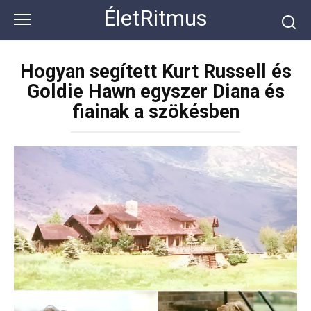
Перейти
ÉletRitmus
к
контенту
Hogyan segített Kurt Russell és
Goldie Hawn egyszer Diana és
fiainak a szökésben