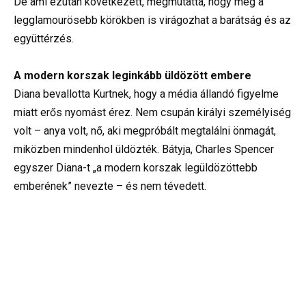
De ami ezután következett, megmutatta, hogy még a
legglamourösebb körökben is virágozhat a barátság és az
együttérzés.
A modern korszak leginkább üldözött embere
Diana bevallotta Kurtnek, hogy a média állandó figyelme
miatt erős nyomást érez. Nem csupán királyi személyiség
volt – anya volt, nő, aki megpróbált megtalálni önmagát,
miközben mindenhol üldözték. Bátyja, Charles Spencer
egyszer Diana-t „a modern korszak legüldözöttebb
emberének” nevezte – és nem tévedett.