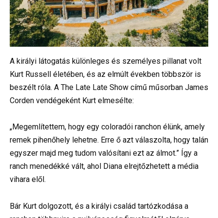
A királyi látogatás különleges és személyes pillanat volt
Kurt Russell életében, és az elmúlt években többször is
beszélt róla. A The Late Late Show című műsorban James
Corden vendégeként Kurt elmesélte:
„Megemlítettem, hogy egy coloradói ranchon élünk, amely
remek pihenőhely lehetne. Erre ő azt válaszolta, hogy talán
egyszer majd meg tudom valósítani ezt az álmot.” Így a
ranch menedékké vált, ahol Diana elrejtőzhetett a média
vihara elől.
Bár Kurt dolgozott, és a királyi család tartózkodása a