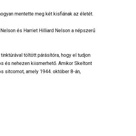
hogyan mentette meg két kisfiának az életét.
Nelson és Harriet Hilliard Nelson a népszerű
nktúrával töltött párásítóra, hogy el tudjon
atos és nehezen kiismerhető. Amikor Skeltont
ós sitcomot, amely 1944. október 8-án,