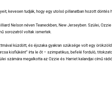
yeit, kevesen tudják, hogy egy utolsó pillanatban hozott döntés 
Hilliard Nelson néven Teaneckben, New Jerseyben. Szülei, Ozzie 
ímű sorozatról voltak ismertek.
ztmával küzdött, és éjszaka gyakran szüksége volt egy örökzöld ti
rcsa kisfiúként” írta le őt – szimpatikus, befelé forduló, titokz
lei számára megalkotta az Ozzie és Harriet kalandjai című rádi