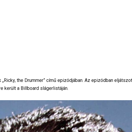
„Ricky, the Drummer” című epizódjában. Az epizódban eljátszott
 került a Billboard slágerlistáján.