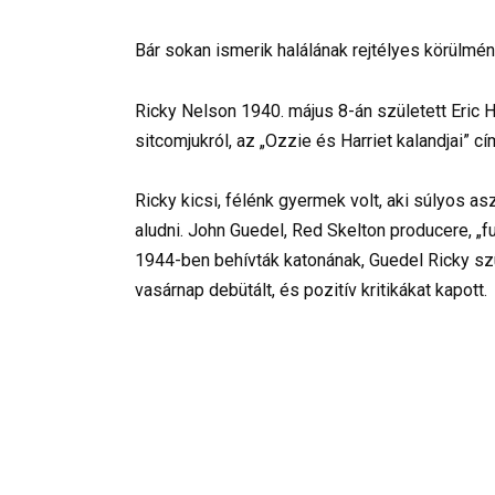
Bár sokan ismerik halálának rejtélyes körülmén
Ricky Nelson 1940. május 8-án született Eric 
sitcomjukról, az „Ozzie és Harriet kalandjai” c
Ricky kicsi, félénk gyermek volt, aki súlyos as
aludni. John Guedel, Red Skelton producere, „fu
1944-ben behívták katonának, Guedel Ricky szü
vasárnap debütált, és pozitív kritikákat kapott.