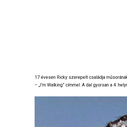
17 évesen Ricky szerepelt családja műsorának 
– „I’m Walking” címmel. A dal gyorsan a 4. helyre