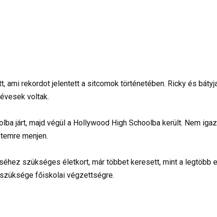
t, ami rekordot jelentett a sitcomok történetében. Ricky és bátyj
 évesek voltak.
oolba járt, majd végül a Hollywood High Schoolba került. Nem ig
yetemre menjen.
éhez szükséges életkort, már többet keresett, mint a legtöbb e
t szüksége főiskolai végzettségre.