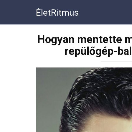
Перейти
ÉletRitmus
к
контенту
Hogyan mentette meg
repülőgép-bal