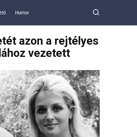
ztő
Humor
tét azon a rejtélyes
lához vezetett