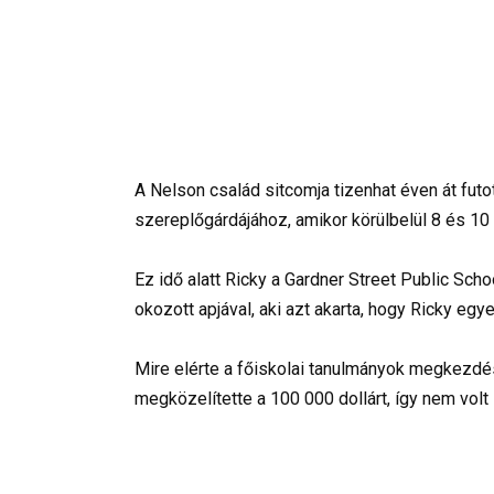
A Nelson család sitcomja tizenhat éven át futot
szereplőgárdájához, amikor körülbelül 8 és 10
Ez idő alatt Ricky a Gardner Street Public Sch
okozott apjával, aki azt akarta, hogy Ricky eg
Mire elérte a főiskolai tanulmányok megkezdés
megközelítette a 100 000 dollárt, így nem vol