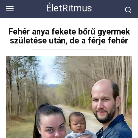
Перейти
ÉletRitmus
к
контенту
Fehér anya fekete bőrű gyermek
születése után, de a férje fehér