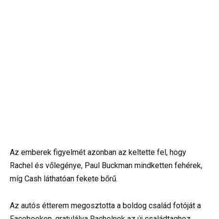
Az emberek figyelmét azonban az keltette fel, hogy
Rachel és vőlegénye, Paul Buckman mindketten fehérek,
míg Cash láthatóan fekete bőrű.
Az autós étterem megosztotta a boldog család fotóját a
Facebookon, gratulálva Rachelnek az új családtaghoz.