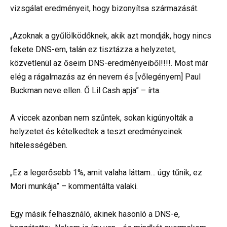
vizsgálat eredményeit, hogy bizonyítsa származását.
„Azoknak a gyűlölködőknek, akik azt mondják, hogy nincs
fekete DNS-em, talán ez tisztázza a helyzetet,
közvetlenül az őseim DNS-eredményeiből!!!!. Most már
elég a rágalmazás az én nevem és [vőlegényem] Paul
Buckman neve ellen. Ő Lil Cash apja” – írta.
A viccek azonban nem szűntek, sokan kigúnyolták a
helyzetet és kételkedtek a teszt eredményeinek
hitelességében.
„Ez a legerősebb 1%, amit valaha láttam… úgy tűnik, ez
Mori munkája” – kommentálta valaki.
Egy másik felhasználó, akinek hasonló a DNS-e,