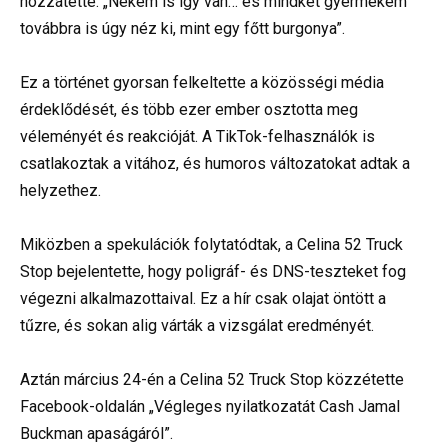
hozzátette: „Nekem is így van… és mindkét gyermekem
továbbra is úgy néz ki, mint egy főtt burgonya”.
Ez a történet gyorsan felkeltette a közösségi média
érdeklődését, és több ezer ember osztotta meg
véleményét és reakcióját. A TikTok-felhasználók is
csatlakoztak a vitához, és humoros változatokat adtak a
helyzethez.
Miközben a spekulációk folytatódtak, a Celina 52 Truck
Stop bejelentette, hogy poligráf- és DNS-teszteket fog
végezni alkalmazottaival. Ez a hír csak olajat öntött a
tűzre, és sokan alig várták a vizsgálat eredményét.
Aztán március 24-én a Celina 52 Truck Stop közzétette
Facebook-oldalán „Végleges nyilatkozatát Cash Jamal
Buckman apaságáról”.