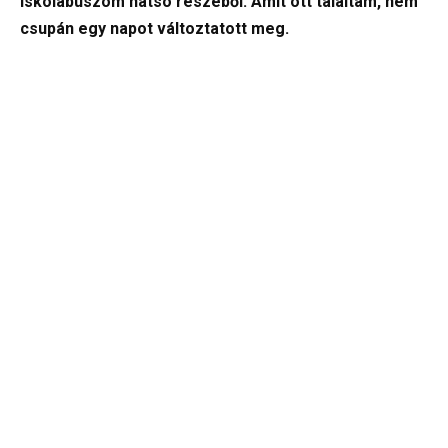
iskolabuszom hátsó részéből. Amit ott találtam, nem
csupán egy napot változtatott meg.