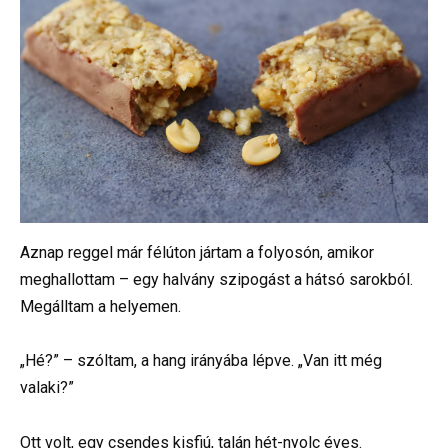
Aznap reggel már félúton jártam a folyosón, amikor
meghallottam – egy halvány szipogást a hátsó sarokból.
Megálltam a helyemen.
„Hé?” – szóltam, a hang irányába lépve. „Van itt még
valaki?”
Ott volt, egy csendes kisfiú, talán hét-nyolc éves.