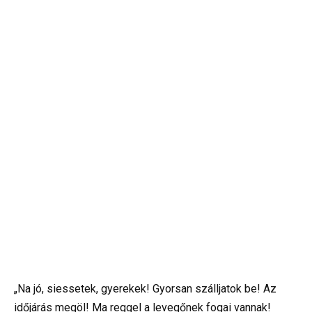
„Na jó, siessetek, gyerekek! Gyorsan szálljatok be! Az
időjárás megöl! Ma reggel a levegőnek fogai vannak!