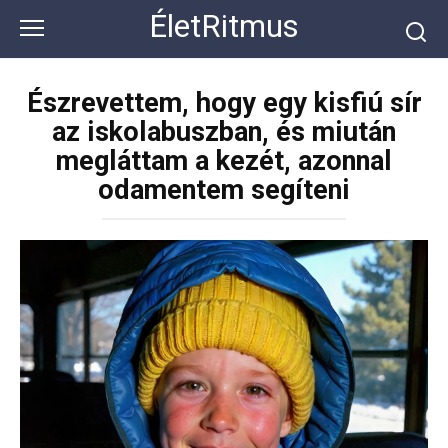
Перейти
ÉletRitmus
к
контенту
Észrevettem, hogy egy kisfiú sír
az iskolabuszban, és miután
megláttam a kezét, azonnal
odamentem segíteni