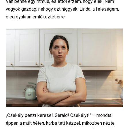
Van benne egy ritmus, és ettől érzem, hogy élek. Nem
vagyok gazdag, nehogy azt higgyék. Linda, a feleségem,
elég gyakran emlékeztet erre.
„Csekély pénzt keresel, Gerald! Csekélyt!” – mondta
éppen a múlt héten, karba tett kézzel, miközben nézte,