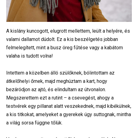
A kislány kuncogott, elugrott mellettem, leült a helyére, és
valami dallamot dúdolt. Ez a kis beszélgetés jobban
felmelegített, mint a busz öreg fűtése vagy a kabátom
valaha is tudott volna!
Intettem a közelben álló szülőknek, bólintottam az
átkelőhelyi őrnek, majd meghúztam a kart, hogy
bezáródjon az ajtó, és elindultam az útvonalon.
Megszerettem ezt a rutint – a csevegést, ahogy a
testvérek egy pillanat alatt veszekednek, majd kibékülnek,
a kis titkokat, amelyeket a gyerekek úgy suttognak, mintha
a világ sorsa függne tőlük.