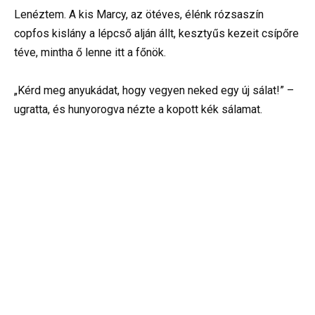
Lenéztem. A kis Marcy, az ötéves, élénk rózsaszín
copfos kislány a lépcső alján állt, kesztyűs kezeit csípőre
téve, mintha ő lenne itt a főnök.
„Kérd meg anyukádat, hogy vegyen neked egy új sálat!” –
ugratta, és hunyorogva nézte a kopott kék sálamat.