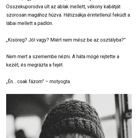
Összekuporodva ült az ablak mellett, vékony kabátját
szorosan magához húzva. Hátizsákja érintetlenül feküdt a
lábai mellett a padlón.
„Kisöreg? Jól vagy? Miért nem mész be az osztályba?”
Nem mert a szemembe nézni. A háta mögé rejtette a
kezét, és megrázta a fejét.
„Én… csak fázom” – motyogta.