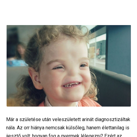
Már a születése után veleszületett arinát diagnosztizáltak
nála. Az orr hiánya nemcsak külsőleg, hanem élettanilag is
ijesztő volt: hogyan fog a gyermek lélegezni? Ezért az