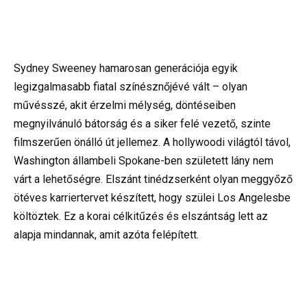
Sydney Sweeney hamarosan generációja egyik
legizgalmasabb fiatal színésznőjévé vált – olyan
művésszé, akit érzelmi mélység, döntéseiben
megnyilvánuló bátorság és a siker felé vezető, szinte
filmszerűen önálló út jellemez. A hollywoodi világtól távol,
Washington állambeli Spokane-ben született lány nem
várt a lehetőségre. Elszánt tinédzserként olyan meggyőző
ötéves karriertervet készített, hogy szülei Los Angelesbe
költöztek. Ez a korai célkitűzés és elszántság lett az
alapja mindannak, amit azóta felépített.