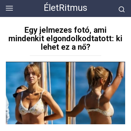
Перейти
ÉletRitmus
к
контенту
Egy jelmezes fotó, ami
mindenkit elgondolkodtatott: ki
lehet ez a nő?