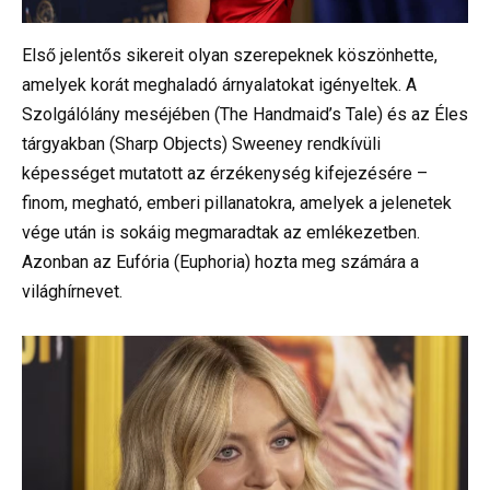
Első jelentős sikereit olyan szerepeknek köszönhette,
amelyek korát meghaladó árnyalatokat igényeltek. A
Szolgálólány meséjében (The Handmaid’s Tale) és az Éles
tárgyakban (Sharp Objects) Sweeney rendkívüli
képességet mutatott az érzékenység kifejezésére –
finom, megható, emberi pillanatokra, amelyek a jelenetek
vége után is sokáig megmaradtak az emlékezetben.
Azonban az Eufória (Euphoria) hozta meg számára a
világhírnevet.