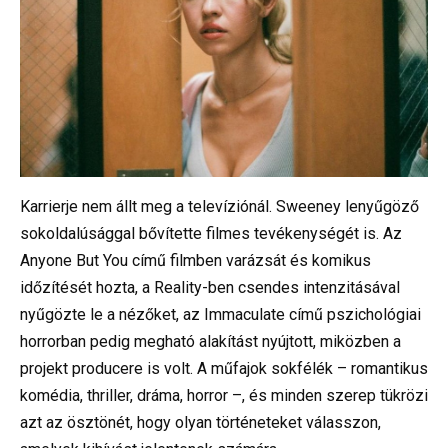
Karrierje nem állt meg a televíziónál. Sweeney lenyűgöző
sokoldalúsággal bővítette filmes tevékenységét is. Az
Anyone But You című filmben varázsát és komikus
időzítését hozta, a Reality-ben csendes intenzitásával
nyűgözte le a nézőket, az Immaculate című pszichológiai
horrorban pedig megható alakítást nyújtott, miközben a
projekt producere is volt. A műfajok sokfélék – romantikus
komédia, thriller, dráma, horror –, és minden szerep tükrözi
azt az ösztönét, hogy olyan történeteket válasszon,