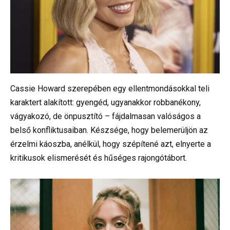
Cassie Howard szerepében egy ellentmondásokkal teli
karaktert alakított: gyengéd, ugyanakkor robbanékony,
vágyakozó, de önpusztító – fájdalmasan valóságos a
belső konfliktusaiban. Készsége, hogy belemerüljön az
érzelmi káoszba, anélkül, hogy szépítené azt, elnyerte a
kritikusok elismerését és hűséges rajongótábort.