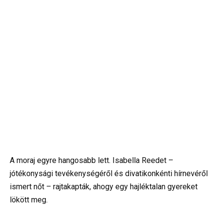
A moraj egyre hangosabb lett. Isabella Reedet –
jótékonysági tevékenységéről és divatikonkénti hírnevéről
ismert nőt – rajtakapták, ahogy egy hajléktalan gyereket
lökött meg.