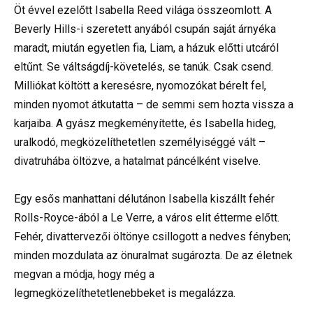
Öt évvel ezelőtt Isabella Reed világa összeomlott. A
Beverly Hills-i szeretett anyából csupán saját árnyéka
maradt, miután egyetlen fia, Liam, a házuk előtti utcáról
eltűnt. Se váltságdíj-követelés, se tanúk. Csak csend.
Milliókat költött a keresésre, nyomozókat bérelt fel,
minden nyomot átkutatta – de semmi sem hozta vissza a
karjaiba. A gyász megkeményítette, és Isabella hideg,
uralkodó, megközelíthetetlen személyiséggé vált –
divatruhába öltözve, a hatalmat páncélként viselve.
Egy esős manhattani délutánon Isabella kiszállt fehér
Rolls-Royce-ából a Le Verre, a város elit étterme előtt.
Fehér, divattervezői öltönye csillogott a nedves fényben;
minden mozdulata az önuralmat sugározta. De az életnek
megvan a módja, hogy még a
legmegközelíthetetlenebbeket is megalázza.