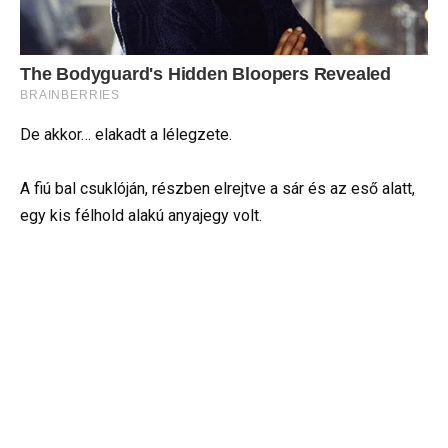
De akkor… elakadt a lélegzete.
A fiú bal csuklóján, részben elrejtve a sár és az eső alatt,
egy kis félhold alakú anyajegy volt.