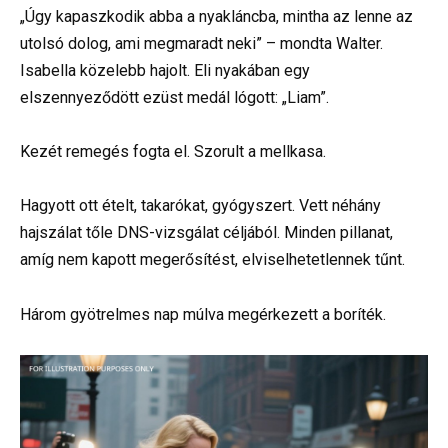
„Úgy kapaszkodik abba a nyakláncba, mintha az lenne az
utolsó dolog, ami megmaradt neki” – mondta Walter.
Isabella közelebb hajolt. Eli nyakában egy
elszennyeződött ezüst medál lógott: „Liam”.
Kezét remegés fogta el. Szorult a mellkasa.
Hagyott ott ételt, takarókat, gyógyszert. Vett néhány
hajszálat tőle DNS-vizsgálat céljából. Minden pillanat,
amíg nem kapott megerősítést, elviselhetetlennek tűnt.
Három gyötrelmes nap múlva megérkezett a boríték.