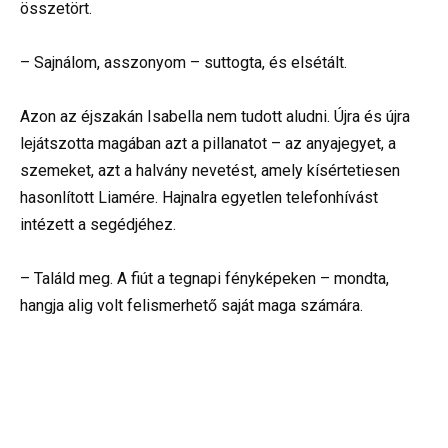
összetört.
– Sajnálom, asszonyom – suttogta, és elsétált.
Azon az éjszakán Isabella nem tudott aludni. Újra és újra
lejátszotta magában azt a pillanatot – az anyajegyet, a
szemeket, azt a halvány nevetést, amely kísértetiesen
hasonlított Liamére. Hajnalra egyetlen telefonhívást
intézett a segédjéhez.
– Találd meg. A fiút a tegnapi fényképeken – mondta,
hangja alig volt felismerhető saját maga számára.