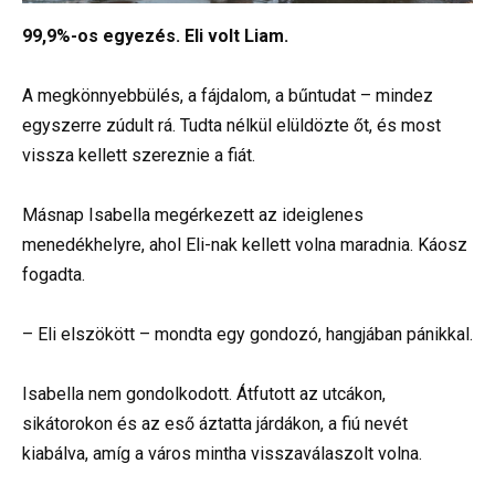
99,9%-os egyezés. Eli volt Liam.
A megkönnyebbülés, a fájdalom, a bűntudat – mindez
egyszerre zúdult rá. Tudta nélkül elüldözte őt, és most
vissza kellett szereznie a fiát.
Másnap Isabella megérkezett az ideiglenes
menedékhelyre, ahol Eli-nak kellett volna maradnia. Káosz
fogadta.
– Eli elszökött – mondta egy gondozó, hangjában pánikkal.
Isabella nem gondolkodott. Átfutott az utcákon,
sikátorokon és az eső áztatta járdákon, a fiú nevét
kiabálva, amíg a város mintha visszaválaszolt volna.