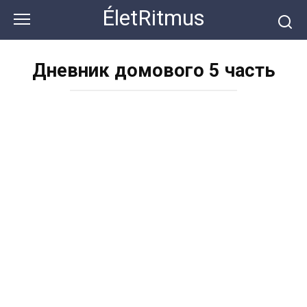
Перейти
ÉletRitmus
к
контенту
Дневник домового 5 часть