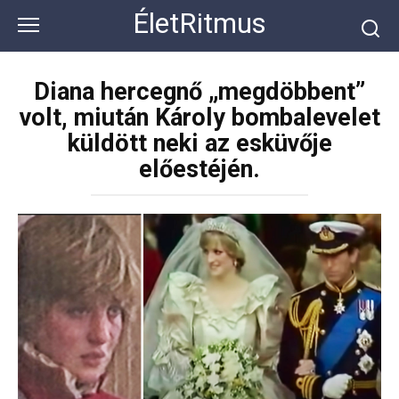
Перейти
ÉletRitmus
к
контенту
Diana hercegnő „megdöbbent”
volt, miután Károly bombalevelet
küldött neki az esküvője
előestéjén.