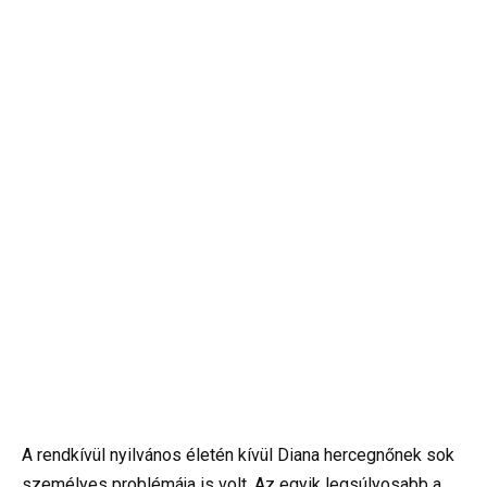
A rendkívül nyilvános életén kívül Diana hercegnőnek sok
személyes problémája is volt. Az egyik legsúlyosabb a