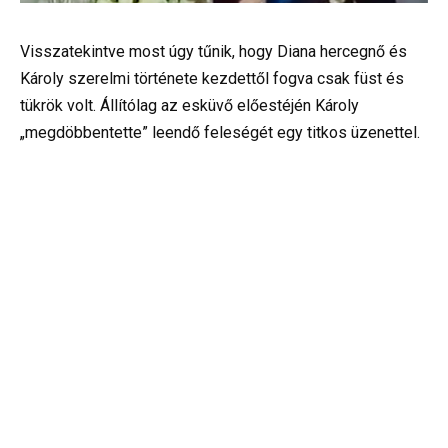
Visszatekintve most úgy tűnik, hogy Diana hercegnő és
Károly szerelmi története kezdettől fogva csak füst és
tükrök volt. Állítólag az esküvő előestéjén Károly
„megdöbbentette” leendő feleségét egy titkos üzenettel.