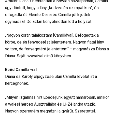
Amikor Diana-t bemutatták a Bowles házaspárnak, Camilla
úgy döntött, hogy a lány „kedves és szimpatikus”, és
elfogadta őt. Eleinte Diana és Camilla jól kijöttek
egymással. De aztán kényelmetlen lett a helyzet.
„Nagyon korán találkoztam [Camillával]. Befogadtak a
körbe, de én fenyegetést jelentettem. Nagyon fiatal lány
voltam, de fenyegetést jelentettem” – magyarázza Diana a
Diana: Saját szavaival című könyvben.
Ebéd Camilla-val
Diana és Károly eljegyzése után Camilla levelet írt a
hercegnőnek.
„Milyen izgalmas hír! Ebédeljünk együtt hamarosan, amikor
a walesi herceg Ausztráliába és Új-Zélandra utazik.
Nagyon szeretném megnézni a gyűrűt. Szeretettel,