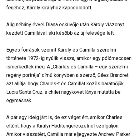
férjéhez, Károly királyhoz kapcsolódott.
Alig néhány évvel Diana esküvője után Károly viszonyt
kezdett Camillával, aki később az új felesége lett.
Egyes források szerint Károly és Camilla szerelmi
története 1972-ig nyúlik vissza, amikor egy pólómeccsen
ismerkedtek meg. A „Charles és Camilla – egy szerelmi
regény portréja” című könyvben a szerző, Giles Brandret
azt állítja, hogy Charles-t és Camillát közös barátnőjük,
Lucia Santa Cruz, a chilei nagykövet lánya mutatta be
egymásnak.
A pár egy ideig járt is, de ez véget ért, amikor Charles
eltűnt, hogy a Királyi Haditengerészetnél szolgáljon.
Amikor visszatért, Camilla már eljegyezte Andrew Parker