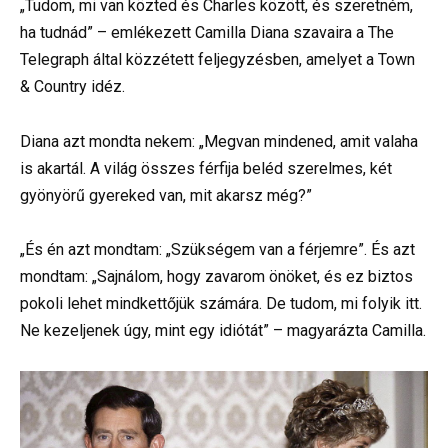
„Tudom, mi van közted és Charles között, és szeretném,
ha tudnád” – emlékezett Camilla Diana szavaira a The
Telegraph által közzétett feljegyzésben, amelyet a Town
& Country idéz.
Diana azt mondta nekem: „Megvan mindened, amit valaha
is akartál. A világ összes férfija beléd szerelmes, két
gyönyörű gyereked van, mit akarsz még?”
„És én azt mondtam: „Szükségem van a férjemre”. És azt
mondtam: „Sajnálom, hogy zavarom önöket, és ez biztos
pokoli lehet mindkettőjük számára. De tudom, mi folyik itt.
Ne kezeljenek úgy, mint egy idiótát” – magyarázta Camilla.