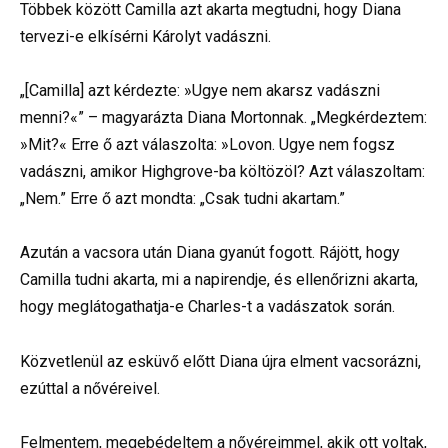
Többek között Camilla azt akarta megtudni, hogy Diana
tervezi-e elkísérni Károlyt vadászni.
„[Camilla] azt kérdezte: »Ugye nem akarsz vadászni
menni?«” – magyarázta Diana Mortonnak. „Megkérdeztem:
»Mit?« Erre ő azt válaszolta: »Lovon. Ugye nem fogsz
vadászni, amikor Highgrove-ba költözöl? Azt válaszoltam:
„Nem.” Erre ő azt mondta: „Csak tudni akartam.”
Azután a vacsora után Diana gyanút fogott. Rájött, hogy
Camilla tudni akarta, mi a napirendje, és ellenőrizni akarta,
hogy meglátogathatja-e Charles-t a vadászatok során.
Közvetlenül az esküvő előtt Diana újra elment vacsorázni,
ezúttal a nővéreivel.
Felmentem, megebédeltem a nővéreimmel, akik ott voltak,