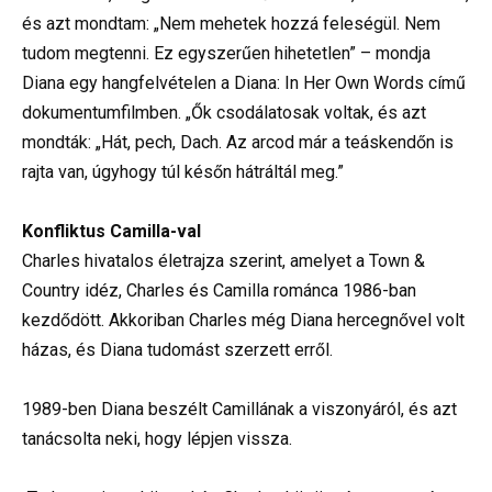
és azt mondtam: „Nem mehetek hozzá feleségül. Nem
tudom megtenni. Ez egyszerűen hihetetlen” – mondja
Diana egy hangfelvételen a Diana: In Her Own Words című
dokumentumfilmben. „Ők csodálatosak voltak, és azt
mondták: „Hát, pech, Dach. Az arcod már a teáskendőn is
rajta van, úgyhogy túl későn hátráltál meg.”
Konfliktus Camilla-val
Charles hivatalos életrajza szerint, amelyet a Town &
Country idéz, Charles és Camilla románca 1986-ban
kezdődött. Akkoriban Charles még Diana hercegnővel volt
házas, és Diana tudomást szerzett erről.
1989-ben Diana beszélt Camillának a viszonyáról, és azt
tanácsolta neki, hogy lépjen vissza.