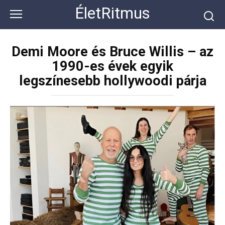
Перейти
ÉletRitmus
к
контенту
Demi Moore és Bruce Willis – az
1990-es évek egyik
legszínesebb hollywoodi párja