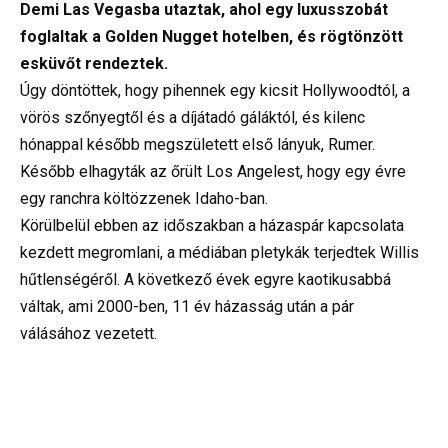
Demi Las Vegasba utaztak, ahol egy luxusszobát
foglaltak a Golden Nugget hotelben, és rögtönzött
esküvőt rendeztek.
Úgy döntöttek, hogy pihennek egy kicsit Hollywoodtól, a
vörös szőnyegtől és a díjátadó gáláktól, és kilenc
hónappal később megszületett első lányuk, Rumer.
Később elhagyták az őrült Los Angelest, hogy egy évre
egy ranchra költözzenek Idaho-ban.
Körülbelül ebben az időszakban a házaspár kapcsolata
kezdett megromlani, a médiában pletykák terjedtek Willis
hűtlenségéről. A következő évek egyre kaotikusabbá
váltak, ami 2000-ben, 11 év házasság után a pár
válásához vezetett.