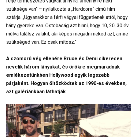
férje természetes vágyait annyira, amennyire neki
szüksége van” – nyilatkozta a „Hardcore” című film
sztárja. „Ugyanakkor a férfi vágyai függetlenek attól, hogy
hány gyereke van. Ostobaság azt hinni, hogy 10, 20, 30 év
múlva találsz valakit, aki képes megadni neked azt, amire
szükséged van. Ez csak mítosz.”
A szomorú vég ellenére Bruce és Demi sikeresen
nevelik három lányukat, és örökre megmaradnak
emlékezetünkben Hollywood egyik legszebb
párjaként. Hogyan öltözködtek az 1990-es években,
azt galériánkban láthatják.