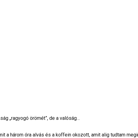
aság „ragyogó örömét”, de a valóság…
t a három óra alvás és a koffein okozott, amit alig tudtam megin