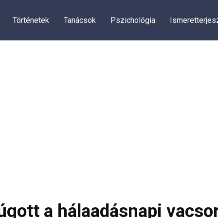
Történetek
Tanácsok
Pszichológia
Ismeretterjes
gott a hálaadásnapi vacsor