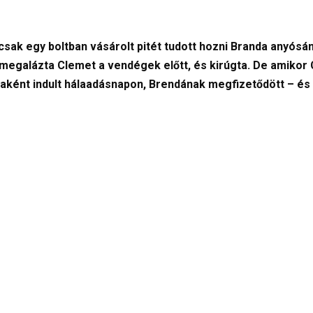
sak egy boltban vásárolt pitét tudott hozni Branda anyósán
megalázta Clemet a vendégek előtt, és kirúgta. De amikor C
ként indult hálaadásnapon, Brendának megfizetődött – és 