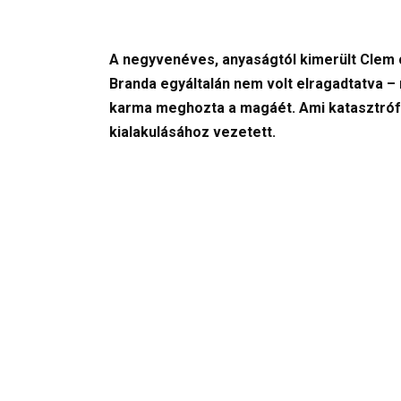
A negyvenéves, anyaságtól kimerült Clem c
Branda egyáltalán nem volt elragadtatva – 
karma meghozta a magáét. Ami katasztrófa
kialakulásához vezetett.