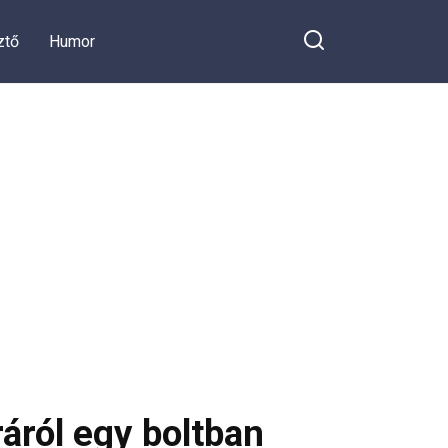
ztő
Humor
áról egy boltban