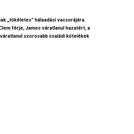
ak „tökéletes” hálaadási vacsorájára.
lem férje, James váratlanul hazatért, a
váratlanul szorosabb családi kötelékek