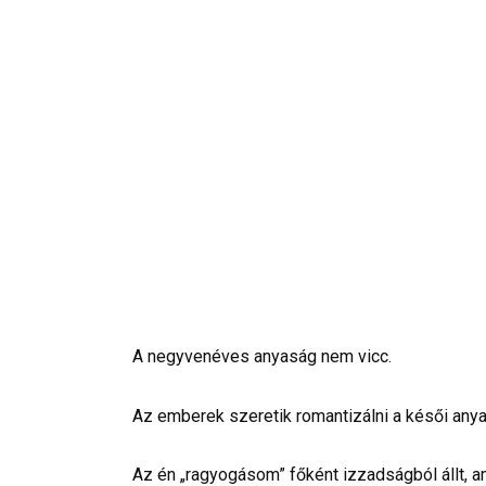
A negyvenéves anyaság nem vicc.
Az emberek szeretik romantizálni a késői any
Az én „ragyogásom” főként izzadságból állt, ami