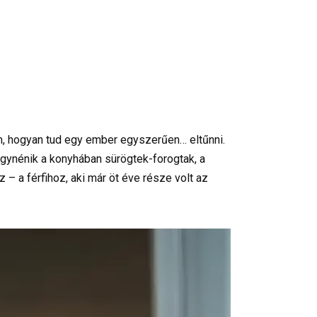
am, hogyan tud egy ember egyszerűen… eltűnni.
nagynénik a konyhában sürögtek-forogtak, a
 – a férfihoz, aki már öt éve része volt az