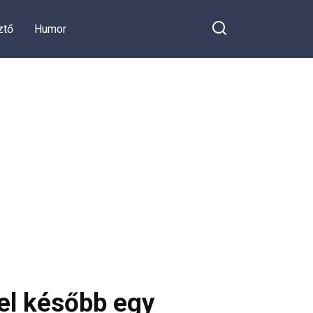
ztő
Humor
el később egy