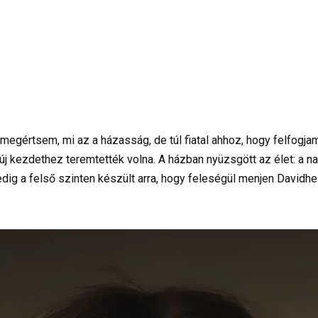
megértsem, mi az a házasság, de túl fiatal ahhoz, hogy felfogj
 új kezdethez teremtették volna. A házban nyüzsgött az élet: a 
dig a felső szinten készült arra, hogy feleségül menjen Davidhez