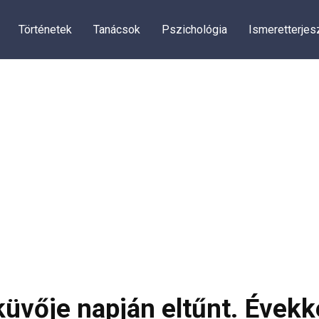
Történetek
Tanácsok
Pszichológia
Ismeretterjes
üvője napján eltűnt. Évekk