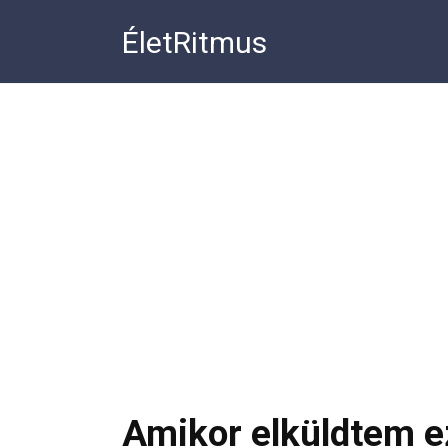
Перейти
ÉletRitmus
к
контенту
Amikor elküldtem ez