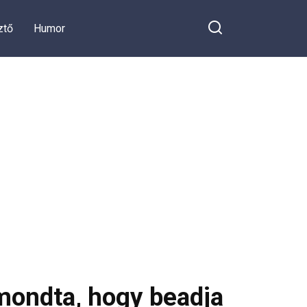
ztő
Humor
 mondta, hogy beadja