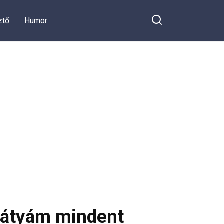
ztő
Humor
 bátyám mindent