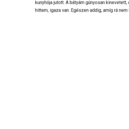
kunyhója jutott. A bátyám gúnyosan kinevetet
hittem, igaza van. Egészen addig, amíg rá nem 