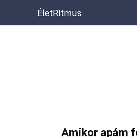
Перейти
ÉletRitmus
к
контенту
Amikor apám fe