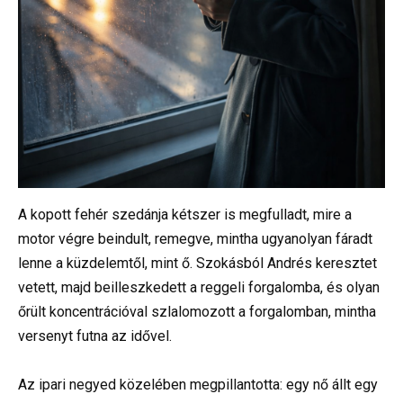
A kopott fehér szedánja kétszer is megfulladt, mire a
motor végre beindult, remegve, mintha ugyanolyan fáradt
lenne a küzdelemtől, mint ő. Szokásból Andrés keresztet
vetett, majd beilleszkedett a reggeli forgalomba, és olyan
őrült koncentrációval szlalomozott a forgalomban, mintha
versenyt futna az idővel.
Az ipari negyed közelében megpillantotta: egy nő állt egy