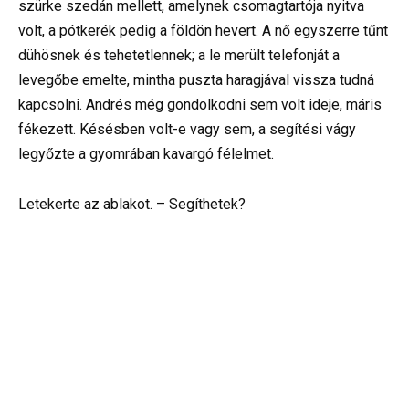
szürke szedán mellett, amelynek csomagtartója nyitva
volt, a pótkerék pedig a földön hevert. A nő egyszerre tűnt
dühösnek és tehetetlennek; a le merült telefonját a
levegőbe emelte, mintha puszta haragjával vissza tudná
kapcsolni. Andrés még gondolkodni sem volt ideje, máris
fékezett. Késésben volt-e vagy sem, a segítési vágy
legyőzte a gyomrában kavargó félelmet.
Letekerte az ablakot. – Segíthetek?