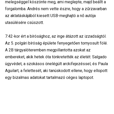
melegséggel köszönte meg, ami meglepte, majd beállt a
forgalomba. Andrés nem vette észre, hogy a zűrzavarban
az aktatáskájából kiesett USB-meghajtó a nő autója
utasülésére csúszott.
7:42-kor ért a bírósághoz, az inge átázott az izzadságtól.
Az 5. polgári bíróság épülete fenyegetően tornyosult fölé.
A 2B tárgyalóteremben megpillantotta azokat az
embereket, akik hetek óta tönkretették az életét: Salgado
ügyvédet, a szokásos önelégült arckifejezéssel, és Paula
Aguilart, a felettesét, aki tanúskodott ellene, hogy ellopott
egy bizalmas adatokat tartalmazó céges laptopot.