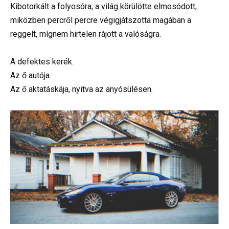
Kibotorkált a folyosóra; a világ körülötte elmosódott,
miközben percről percre végigjátszotta magában a
reggelt, mígnem hirtelen rájött a valóságra.
A defektes kerék.
Az ő autója.
Az ő aktatáskája, nyitva az anyósülésen.