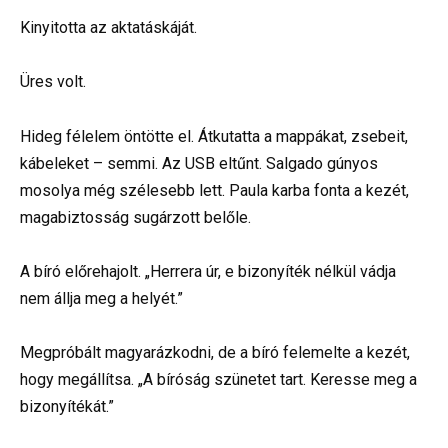
Kinyitotta az aktatáskáját.
Üres volt.
Hideg félelem öntötte el. Átkutatta a mappákat, zsebeit,
kábeleket – semmi. Az USB eltűnt. Salgado gúnyos
mosolya még szélesebb lett. Paula karba fonta a kezét,
magabiztosság sugárzott belőle.
A bíró előrehajolt. „Herrera úr, e bizonyíték nélkül vádja
nem állja meg a helyét.”
Megpróbált magyarázkodni, de a bíró felemelte a kezét,
hogy megállítsa. „A bíróság szünetet tart. Keresse meg a
bizonyítékát.”