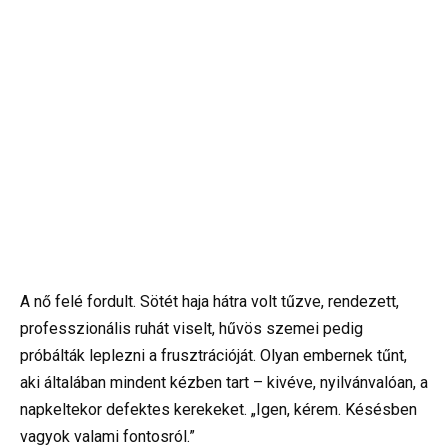
A nő felé fordult. Sötét haja hátra volt tűzve, rendezett,
professzionális ruhát viselt, hűvös szemei pedig
próbálták leplezni a frusztrációját. Olyan embernek tűnt,
aki általában mindent kézben tart – kivéve, nyilvánvalóan, a
napkeltekor defektes kerekeket. „Igen, kérem. Késésben
vagyok valami fontosról.”