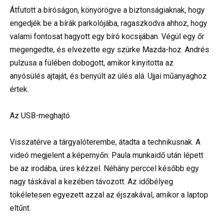
Átfutott a bíróságon, könyörögve a biztonságiaknak, hogy
engedjék be a bírák parkolójába, ragaszkodva ahhoz, hogy
valami fontosat hagyott egy bíró kocsijában. Végül egy őr
megengedte, és elvezette egy szürke Mazda-hoz. Andrés
pulzusa a fülében dobogott, amikor kinyitotta az
anyósülés ajtaját, és benyúlt az ülés alá. Ujjai műanyaghoz
értek.
Az USB-meghajtó.
Visszatérve a tárgyalóterembe, átadta a technikusnak. A
videó megjelent a képernyőn: Paula munkaidő után lépett
be az irodába, üres kézzel. Néhány perccel később egy
nagy táskával a kezében távozott. Az időbélyeg
tökéletesen egyezett azzal az éjszakával, amikor a laptop
eltűnt.