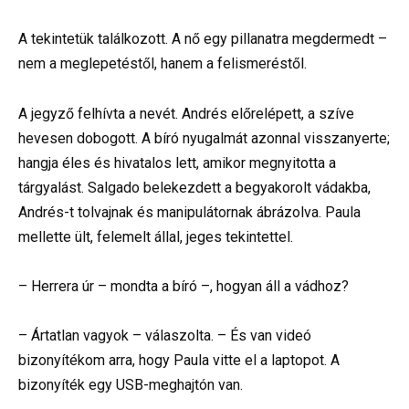
A tekintetük találkozott. A nő egy pillanatra megdermedt –
nem a meglepetéstől, hanem a felismeréstől.
A jegyző felhívta a nevét. Andrés előrelépett, a szíve
hevesen dobogott. A bíró nyugalmát azonnal visszanyerte;
hangja éles és hivatalos lett, amikor megnyitotta a
tárgyalást. Salgado belekezdett a begyakorolt vádakba,
Andrés-t tolvajnak és manipulátornak ábrázolva. Paula
mellette ült, felemelt állal, jeges tekintettel.
– Herrera úr – mondta a bíró –, hogyan áll a vádhoz?
– Ártatlan vagyok – válaszolta. – És van videó
bizonyítékom arra, hogy Paula vitte el a laptopot. A
bizonyíték egy USB-meghajtón van.