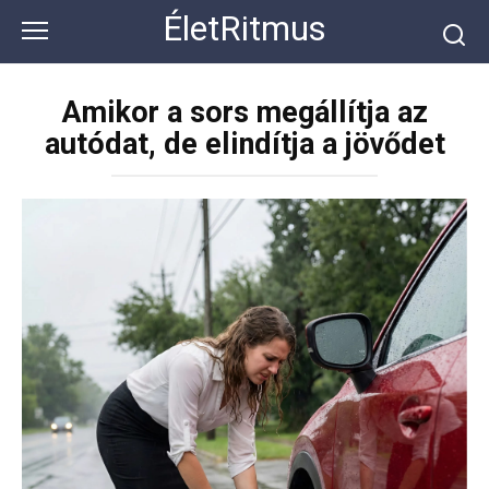
Перейти
ÉletRitmus
к
контенту
Amikor a sors megállítja az
autódat, de elindítja a jövődet