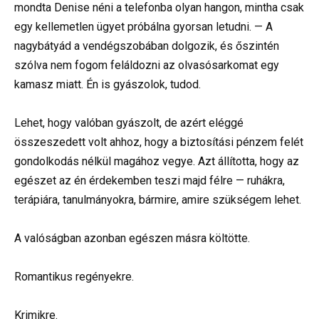
mondta Denise néni a telefonba olyan hangon, mintha csak
egy kellemetlen ügyet próbálna gyorsan letudni. — A
nagybátyád a vendégszobában dolgozik, és őszintén
szólva nem fogom feláldozni az olvasósarkomat egy
kamasz miatt. Én is gyászolok, tudod.
Lehet, hogy valóban gyászolt, de azért eléggé
összeszedett volt ahhoz, hogy a biztosítási pénzem felét
gondolkodás nélkül magához vegye. Azt állította, hogy az
egészet az én érdekemben teszi majd félre — ruhákra,
terápiára, tanulmányokra, bármire, amire szükségem lehet.
A valóságban azonban egészen másra költötte.
Romantikus regényekre.
Krimikre.