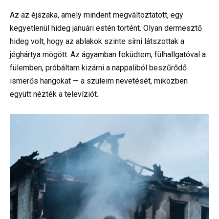
Az az éjszaka, amely mindent megváltoztatott, egy
kegyetlenül hideg januári estén történt. Olyan dermesztő
hideg volt, hogy az ablakok szinte sírni látszottak a
jéghártya mögött. Az ágyamban feküdtem, fülhallgatóval a
fülemben, próbáltam kizárni a nappaliból beszűrődő
ismerős hangokat — a szüleim nevetését, miközben
együtt nézték a televíziót.