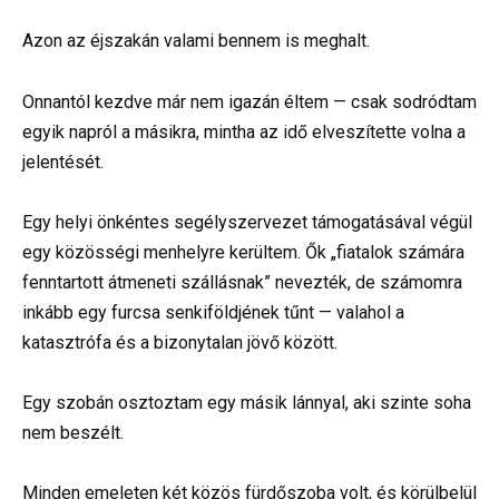
Azon az éjszakán valami bennem is meghalt.
Onnantól kezdve már nem igazán éltem — csak sodródtam
egyik napról a másikra, mintha az idő elveszítette volna a
jelentését.
Egy helyi önkéntes segélyszervezet támogatásával végül
egy közösségi menhelyre kerültem. Ők „fiatalok számára
fenntartott átmeneti szállásnak” nevezték, de számomra
inkább egy furcsa senkiföldjének tűnt — valahol a
katasztrófa és a bizonytalan jövő között.
Egy szobán osztoztam egy másik lánnyal, aki szinte soha
nem beszélt.
Minden emeleten két közös fürdőszoba volt, és körülbelül