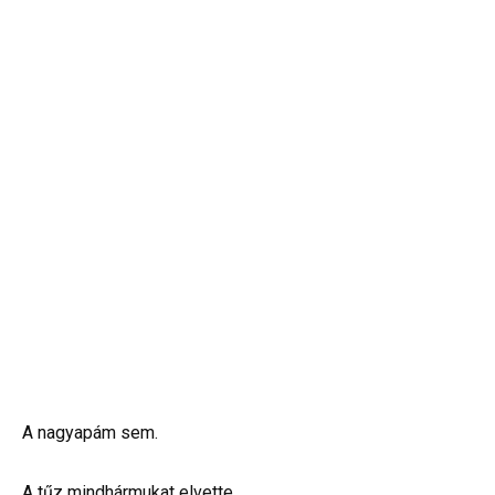
A nagyapám sem.
A tűz mindhármukat elvette.