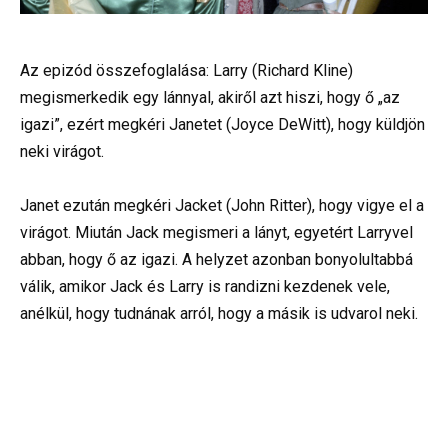
Az epizód összefoglalása: Larry (Richard Kline)
megismerkedik egy lánnyal, akiről azt hiszi, hogy ő „az
igazi”, ezért megkéri Janetet (Joyce DeWitt), hogy küldjön
neki virágot.
Janet ezután megkéri Jacket (John Ritter), hogy vigye el a
virágot. Miután Jack megismeri a lányt, egyetért Larryvel
abban, hogy ő az igazi. A helyzet azonban bonyolultabbá
válik, amikor Jack és Larry is randizni kezdenek vele,
anélkül, hogy tudnának arról, hogy a másik is udvarol neki.