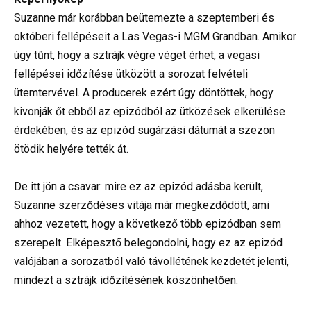
Suzanne már korábban beütemezte a szeptemberi és
októberi fellépéseit a Las Vegas-i MGM Grandban. Amikor
úgy tűnt, hogy a sztrájk végre véget érhet, a vegasi
fellépései időzítése ütközött a sorozat felvételi
ütemtervével. A producerek ezért úgy döntöttek, hogy
kivonják őt ebből az epizódból az ütközések elkerülése
érdekében, és az epizód sugárzási dátumát a szezon
ötödik helyére tették át.
De itt jön a csavar: mire ez az epizód adásba került,
Suzanne szerződéses vitája már megkezdődött, ami
ahhoz vezetett, hogy a következő több epizódban sem
szerepelt. Elképesztő belegondolni, hogy ez az epizód
valójában a sorozatból való távollétének kezdetét jelenti,
mindezt a sztrájk időzítésének köszönhetően.