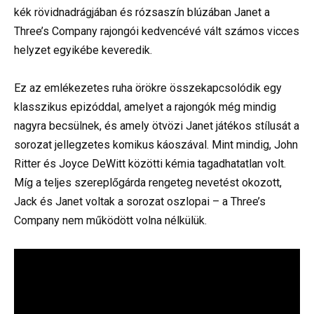
kék rövidnadrágjában és rózsaszín blúzában Janet a
Three’s Company rajongói kedvencévé vált számos vicces
helyzet egyikébe keveredik.
Ez az emlékezetes ruha örökre összekapcsolódik egy
klasszikus epizóddal, amelyet a rajongók még mindig
nagyra becsülnek, és amely ötvözi Janet játékos stílusát a
sorozat jellegzetes komikus káoszával. Mint mindig, John
Ritter és Joyce DeWitt közötti kémia tagadhatatlan volt.
Míg a teljes szereplőgárda rengeteg nevetést okozott,
Jack és Janet voltak a sorozat oszlopai – a Three’s
Company nem működött volna nélkülük.