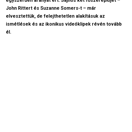
egyszerűen aranyat ért. Sajnos két főszereplőjét –
John Rittert és Suzanne Somers-t – már
elvesztettük, de felejthetetlen alakításuk az
ismétlések és az ikonikus videóklipek révén tovább
él.