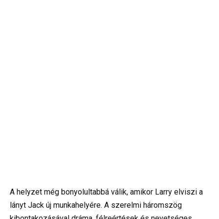
A helyzet még bonyolultabbá válik, amikor Larry elviszi a
lányt Jack új munkahelyére. A szerelmi háromszög
kibontakozásával dráma, félreértések és nevetséges