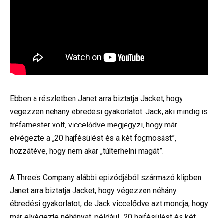
Ebben a részletben Janet arra biztatja Jacket, hogy
végezzen néhány ébredési gyakorlatot. Jack, aki mindig is
tréfamester volt, viccelődve megjegyzi, hogy már
elvégezte a „20 hajfésülést és a két fogmosást”,
hozzátéve, hogy nem akar „túlterhelni magát”.
A Three’s Company alábbi epizódjából származó klipben
Janet arra biztatja Jacket, hogy végezzen néhány
ébredési gyakorlatot, de Jack viccelődve azt mondja, hogy
már elvégezte néhányat, például „20 hajfésülést és két