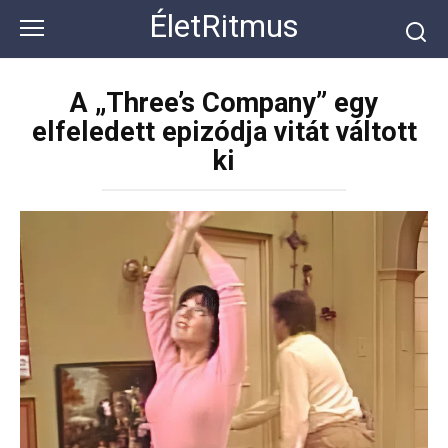
Перейти
ÉletRitmus
к
контенту
A „Three’s Company” egy
elfeledett epizódja vitát váltott
ki