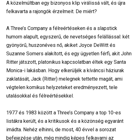
A közelmúltban egy bizonyos klip virálissá vált, és újra
felkavarta a rajongók érzelmeit. De miért?
A Three’s Company a félreértéseken és a slapstick
humorn alapult, egyszerű, de nevetséges felállással: két
gyönyörű, huszonéves nő, akiket Joyce DeWitt és
Suzanne Somers alakított, és egy ügyetlen férfi, akit John
Ritter játszott, platonikus kapcsolatban éltek egy Santa
Monica-i lakásban. Hogy elkerüljék a kíváncsi háziurak
zaklatását, Jack (Ritter) melegnek tettette magát, ami
végtelen komikus helyzeteket eredményezett, tele
utalásokkal és félreértésekkel.
1977 és 1983 között a Three’s Company a top 10-es
listákra került, és a kritikusok és a közönség egyaránt
imádta. Nehéz elhinni, de most, 40 évvel a sorozat
befejezése után, még mindig képes felkavarni az