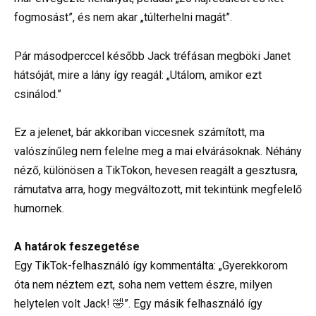
fogmosást”, és nem akar „túlterhelni magát”.
Pár másodperccel később Jack tréfásan megböki Janet
hátsóját, mire a lány így reagál: „Utálom, amikor ezt
csinálod.”
Ez a jelenet, bár akkoriban viccesnek számított, ma
valószínűleg nem felelne meg a mai elvárásoknak. Néhány
néző, különösen a TikTokon, hevesen reagált a gesztusra,
rámutatva arra, hogy megváltozott, mit tekintünk megfelelő
humornek.
A határok feszegetése
Egy TikTok-felhasználó így kommentálta: „Gyerekkorom
óta nem néztem ezt, soha nem vettem észre, milyen
helytelen volt Jack! 🤣”. Egy másik felhasználó így