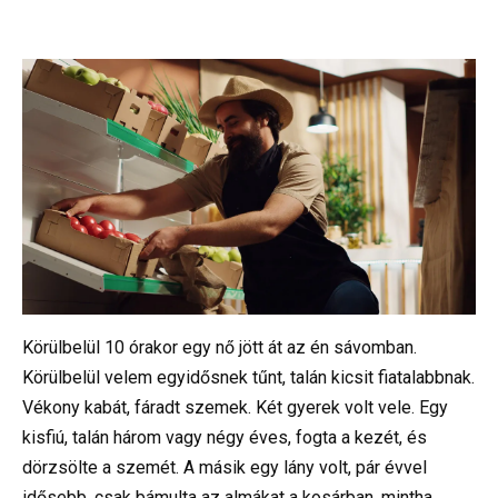
Körülbelül 10 órakor egy nő jött át az én sávomban.
Körülbelül velem egyidősnek tűnt, talán kicsit fiatalabbnak.
Vékony kabát, fáradt szemek. Két gyerek volt vele. Egy
kisfiú, talán három vagy négy éves, fogta a kezét, és
dörzsölte a szemét. A másik egy lány volt, pár évvel
idősebb, csak bámulta az almákat a kosárban, mintha