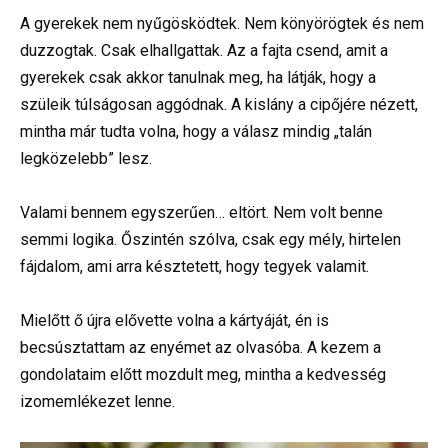
A gyerekek nem nyűgösködtek. Nem könyörögtek és nem
duzzogtak. Csak elhallgattak. Az a fajta csend, amit a
gyerekek csak akkor tanulnak meg, ha látják, hogy a
szüleik túlságosan aggódnak. A kislány a cipőjére nézett,
mintha már tudta volna, hogy a válasz mindig „talán
legközelebb” lesz.
Valami bennem egyszerűen… eltört. Nem volt benne
semmi logika. Őszintén szólva, csak egy mély, hirtelen
fájdalom, ami arra késztetett, hogy tegyek valamit.
Mielőtt ő újra elővette volna a kártyáját, én is
becsúsztattam az enyémet az olvasóba. A kezem a
gondolataim előtt mozdult meg, mintha a kedvesség
izomemlékezet lenne.