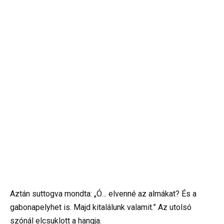
Aztán suttogva mondta: „Ó… elvenné az almákat? És a
gabonapelyhet is. Majd kitalálunk valamit.” Az utolsó
szónál elcsuklott a hangja.