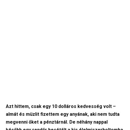
Azt hittem, csak egy 10 dolláros kedvesség volt –
almát és müzlit fizettem egy anyának, aki nem tudta
megvenni őket a pénztárnál. De néhány nappal
később egy rendőr besétált a kis élelmiszerboltomba,