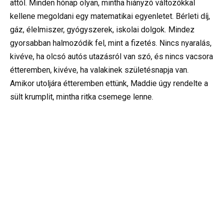
attól. Minden hónap olyan, mintha hiányzó változókkal
kellene megoldani egy matematikai egyenletet. Bérleti díj,
gáz, élelmiszer, gyógyszerek, iskolai dolgok. Mindez
gyorsabban halmozódik fel, mint a fizetés. Nincs nyaralás,
kivéve, ha olcsó autós utazásról van szó, és nincs vacsora
étteremben, kivéve, ha valakinek születésnapja van.
Amikor utoljára étteremben ettünk, Maddie úgy rendelte a
sült krumplit, mintha ritka csemege lenne.