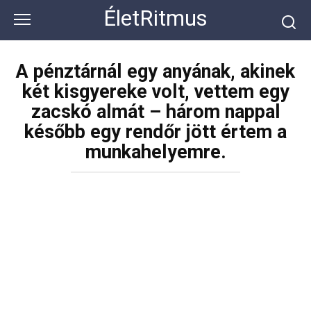
Перейти
ÉletRitmus
к
контенту
A pénztárnál egy anyának, akinek
két kisgyereke volt, vettem egy
zacskó almát – három nappal
később egy rendőr jött értem a
munkahelyemre.