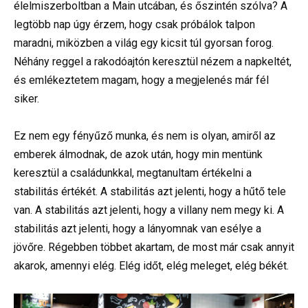
élelmiszerboltban a Main utcában, és őszintén szólva? A
legtöbb nap úgy érzem, hogy csak próbálok talpon
maradni, miközben a világ egy kicsit túl gyorsan forog.
Néhány reggel a rakodóajtón keresztül nézem a napkeltét,
és emlékeztetem magam, hogy a megjelenés már fél
siker.
Ez nem egy fényűző munka, és nem is olyan, amiről az
emberek álmodnak, de azok után, hogy min mentünk
keresztül a családunkkal, megtanultam értékelni a
stabilitás értékét. A stabilitás azt jelenti, hogy a hűtő tele
van. A stabilitás azt jelenti, hogy a villany nem megy ki. A
stabilitás azt jelenti, hogy a lányomnak van esélye a
jövőre. Régebben többet akartam, de most már csak annyit
akarok, amennyi elég. Elég időt, elég meleget, elég békét.