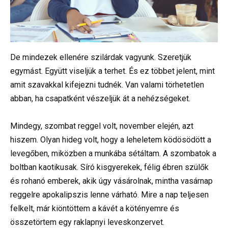
De mindezek ellenére szilárdak vagyunk. Szeretjük
egymást. Együtt viseljük a terhet. És ez többet jelent, mint
amit szavakkal kifejezni tudnék. Van valami törhetetlen
abban, ha csapatként vészeljük át a nehézségeket.
Mindegy, szombat reggel volt, november elején, azt
hiszem. Olyan hideg volt, hogy a leheletem ködösödött a
levegőben, miközben a munkába sétáltam. A szombatok a
boltban kaotikusak. Síró kisgyerekek, félig ébren szülők
és rohanó emberek, akik úgy vásárolnak, mintha vasárnap
reggelre apokalipszis lenne várható. Mire a nap teljesen
felkelt, már kiöntöttem a kávét a kötényemre és
összetörtem egy raklapnyi leveskonzervet.