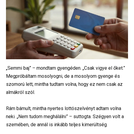
„Semmi baj” – mondtam gyengéden. „Csak vigye el őket.”
Megpróbáltam mosolyogni, de a mosolyom gyenge és
szomorú lett, mintha tudtam volna, hogy ez nem csak az
almákról szól.
Rám bámult, mintha nyertes lottószelvényt adtam volna
neki. „Nem tudom meghálálni” – suttogta. Szégyen volt a
szemében, de annál is inkább teljes kimerültség.