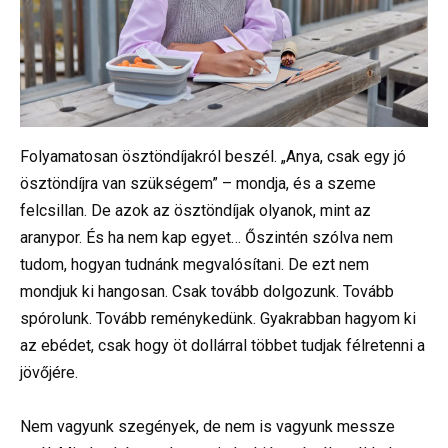
Folyamatosan ösztöndíjakról beszél. „Anya, csak egy jó
ösztöndíjra van szükségem” – mondja, és a szeme
felcsillan. De azok az ösztöndíjak olyanok, mint az
aranypor. És ha nem kap egyet… Őszintén szólva nem
tudom, hogyan tudnánk megvalósítani. De ezt nem
mondjuk ki hangosan. Csak tovább dolgozunk. Tovább
spórolunk. Tovább reménykedünk. Gyakrabban hagyom ki
az ebédet, csak hogy öt dollárral többet tudjak félretenni a
jövőjére.
Nem vagyunk szegények, de nem is vagyunk messze