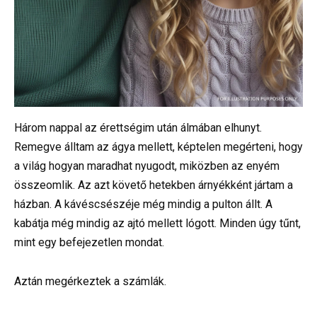
Három nappal az érettségim után álmában elhunyt.
Remegve álltam az ágya mellett, képtelen megérteni, hogy
a világ hogyan maradhat nyugodt, miközben az enyém
összeomlik. Az azt követő hetekben árnyékként jártam a
házban. A kávéscsészéje még mindig a pulton állt. A
kabátja még mindig az ajtó mellett lógott. Minden úgy tűnt,
mint egy befejezetlen mondat.
Aztán megérkeztek a számlák.