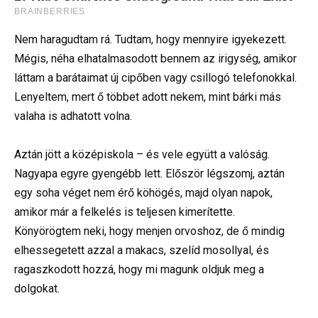
Nem haragudtam rá. Tudtam, hogy mennyire igyekezett.
Mégis, néha elhatalmasodott bennem az irigység, amikor
láttam a barátaimat új cipőben vagy csillogó telefonokkal.
Lenyeltem, mert ő többet adott nekem, mint bárki más
valaha is adhatott volna.
Aztán jött a középiskola – és vele együtt a valóság.
Nagyapa egyre gyengébb lett. Először légszomj, aztán
egy soha véget nem érő köhögés, majd olyan napok,
amikor már a felkelés is teljesen kimerítette.
Könyörögtem neki, hogy menjen orvoshoz, de ő mindig
elhessegetett azzal a makacs, szelíd mosollyal, és
ragaszkodott hozzá, hogy mi magunk oldjuk meg a
dolgokat.