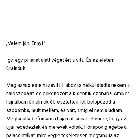
„Velem jön. Ennyi.”
Így, egy pillanat alatt véget ért a vita. És az életem
újraindult.
Még aznap este hazavitt. Habozás nélkül átadta nekem a
hálószobáját, és beköltözött a kisebbik szobába. Amikor
hajnalban rémálmok ébresztettek fel, belopózott a
szobámba, leült mellém, és várt, amíg el nem aludtam.
Megtanulta befontani a hajamat, annak ellenére, hogy az
ujjai repedeztek és merevek voltak. Hónapokig égette a
palacsintákat, mire végre tökéletesen megtanulta az