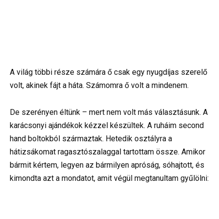
A világ többi része számára ő csak egy nyugdíjas szerelő
volt, akinek fájt a háta. Számomra ő volt a mindenem.
De szerényen éltünk – mert nem volt más választásunk. A
karácsonyi ajándékok kézzel készültek. A ruháim second
hand boltokból származtak. Hetedik osztályra a
hátizsákomat ragasztószalaggal tartottam össze. Amikor
bármit kértem, legyen az bármilyen apróság, sóhajtott, és
kimondta azt a mondatot, amit végül megtanultam gyűlölni: