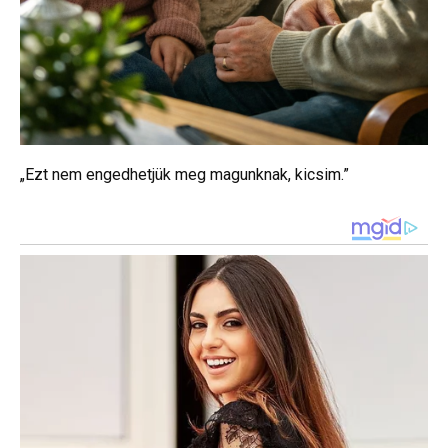
„Ezt nem engedhetjük meg magunknak, kicsim.”