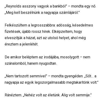
„Reynolds asszony vagyok a bankból” – mondta egy nő.
„Meg kell beszélnünk a nagyapja számlájáról.”
Felkészültem a legrosszabbra: adósság, késedelmes
fizetések, újabb rossz hírek. Elképzeltem, hogy
elveszítjük a házat, azt az utolsó helyet, ahol még
éreztem a jelenlétét.
De amikor beléptem az irodájába, mosolygott – nem
szánalomból, hanem nyugodtan.
„Nem tartozott semmivel” – mondta gyengéden. „Sőt… a
nagyapja az egyik legszorgalmasabb megtakarítónk volt.”
Ránéztem. „Nehéz volt az életünk. Alig volt semmije.”