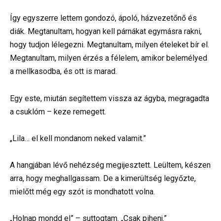
Így egyszerre lettem gondozó, ápoló, házvezetőnő és
diák. Megtanultam, hogyan kell párnákat egymásra rakni,
hogy tudjon lélegezni. Megtanultam, milyen ételeket bír el.
Megtanultam, milyen érzés a félelem, amikor belemélyed
a mellkasodba, és ott is marad.
Egy este, miután segítettem vissza az ágyba, megragadta
a csuklóm – keze remegett.
„Lila… el kell mondanom neked valamit.”
A hangjában lévő nehézség megijesztett. Leültem, készen
arra, hogy meghallgassam. De a kimerültség legyőzte,
mielőtt még egy szót is mondhatott volna.
„Holnap mondd el” – suttogtam. „Csak pihenj.”