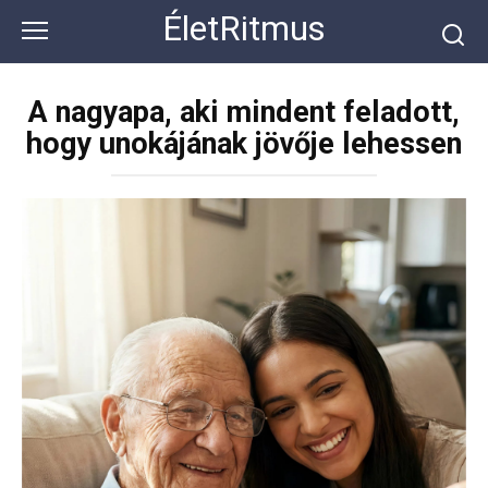
Перейти
ÉletRitmus
к
контенту
A nagyapa, aki mindent feladott,
hogy unokájának jövője lehessen