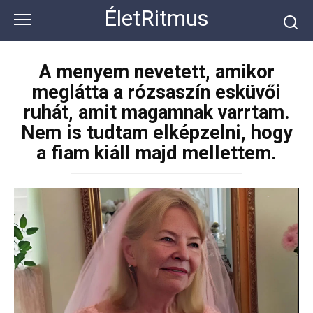
Перейти
ÉletRitmus
к
контенту
A menyem nevetett, amikor
meglátta a rózsaszín esküvői
ruhát, amit magamnak varrtam.
Nem is tudtam elképzelni, hogy
a fiam kiáll majd mellettem.