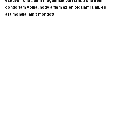
esküvői ruhát, amit magamnak varrtam. Soha nem
gondoltam volna, hogy a fiam az én oldalamra áll, és
azt mondja, amit mondott.