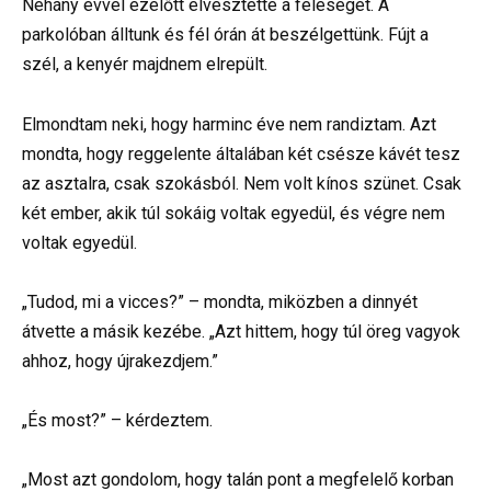
Néhány évvel ezelőtt elvesztette a feleségét. A
parkolóban álltunk és fél órán át beszélgettünk. Fújt a
szél, a kenyér majdnem elrepült.
Elmondtam neki, hogy harminc éve nem randiztam. Azt
mondta, hogy reggelente általában két csésze kávét tesz
az asztalra, csak szokásból. Nem volt kínos szünet. Csak
két ember, akik túl sokáig voltak egyedül, és végre nem
voltak egyedül.
„Tudod, mi a vicces?” – mondta, miközben a dinnyét
átvette a másik kezébe. „Azt hittem, hogy túl öreg vagyok
ahhoz, hogy újrakezdjem.”
„És most?” – kérdeztem.
„Most azt gondolom, hogy talán pont a megfelelő korban