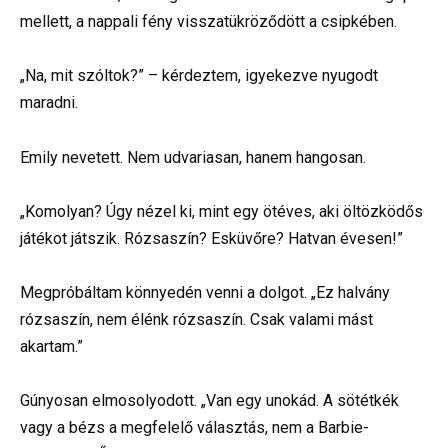
mellett, a nappali fény visszatükröződött a csipkében.
„Na, mit szóltok?” – kérdeztem, igyekezve nyugodt
maradni.
Emily nevetett. Nem udvariasan, hanem hangosan.
„Komolyan? Úgy nézel ki, mint egy ötéves, aki öltözködős
játékot játszik. Rózsaszín? Esküvőre? Hatvan évesen!”
Megpróbáltam könnyedén venni a dolgot. „Ez halvány
rózsaszín, nem élénk rózsaszín. Csak valami mást
akartam.”
Gúnyosan elmosolyodott. „Van egy unokád. A sötétkék
vagy a bézs a megfelelő választás, nem a Barbie-