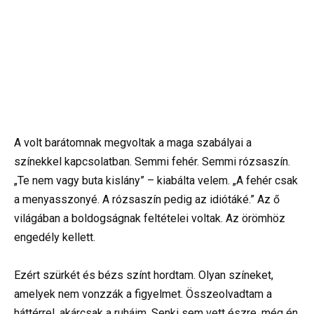
A volt barátomnak megvoltak a maga szabályai a
színekkel kapcsolatban. Semmi fehér. Semmi rózsaszín.
„Te nem vagy buta kislány” – kiabálta velem. „A fehér csak
a menyasszonyé. A rózsaszín pedig az idiótáké.” Az ő
világában a boldogságnak feltételei voltak. Az örömhöz
engedély kellett.
Ezért szürkét és bézs színt hordtam. Olyan színeket,
amelyek nem vonzzák a figyelmet. Összeolvadtam a
háttérrel, akárcsak a ruháim. Senki sem vett észre, még én