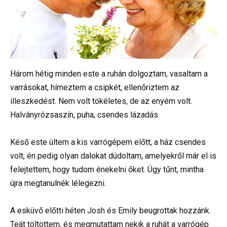
Három hétig minden este a ruhán dolgoztam, vasaltam a
varrásokat, hímeztem a csipkét, ellenőriztem az
illeszkedést. Nem volt tökéletes, de az enyém volt.
Halványrózsaszín, puha, csendes lázadás.
Késő este ültem a kis varrógépem előtt, a ház csendes
volt, én pedig olyan dalokat dúdoltam, amelyekről már el is
felejtettem, hogy tudom énekelni őket. Úgy tűnt, mintha
újra megtanulnék lélegezni.
A esküvő előtti héten Josh és Emily beugrottak hozzánk.
Teát töltöttem, és megmutattam nekik a ruhát a varrógép