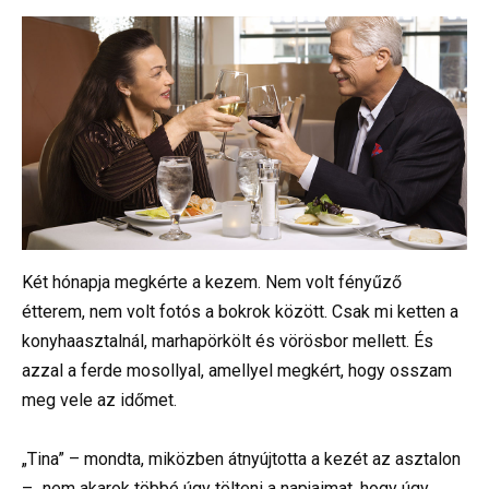
Két hónapja megkérte a kezem. Nem volt fényűző
étterem, nem volt fotós a bokrok között. Csak mi ketten a
konyhaasztalnál, marhapörkölt és vörösbor mellett. És
azzal a ferde mosollyal, amellyel megkért, hogy osszam
meg vele az időmet.
„Tina” – mondta, miközben átnyújtotta a kezét az asztalon
– „nem akarok többé úgy tölteni a napjaimat, hogy úgy