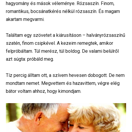
hagyomány és mások véleménye. Rózsaszín. Finom,
romantikus, bocsánatkérés nélkül rózsaszín. És magam
akartam megvarrni.
Találtam egy szövetet a kiárusításon – halványrózsaszínű
szatén, finom csipkével. A kezeim remegtek, amikor
felpróbáltam. Túl merész, túl boldog. De valami belülről
azt súgta: próbáld meg.
Tíz percig álltam ott, a szívem hevesen dobogott. De nem
mondtam nemet. Megvettem és hazavittem, végre elég
bátor voltam ahhoz, hogy kimondjam.