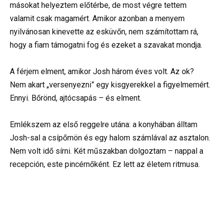
másokat helyeztem előtérbe, de most végre tettem
valamit csak magamért. Amikor azonban a menyem
nyilvánosan kinevette az esküvőn, nem számítottam rá,
hogy a fiam támogatni fog és ezeket a szavakat mondja.
A férjem elment, amikor Josh három éves volt. Az ok?
Nem akart „versenyezni” egy kisgyerekkel a figyelmemért.
Ennyi. Bőrönd, ajtócsapás – és elment.
Emlékszem az első reggelre utána: a konyhában álltam
Josh-sal a csípőmön és egy halom számlával az asztalon.
Nem volt idő sírni. Két műszakban dolgoztam – nappal a
recepción, este pincérnőként. Ez lett az életem ritmusa.