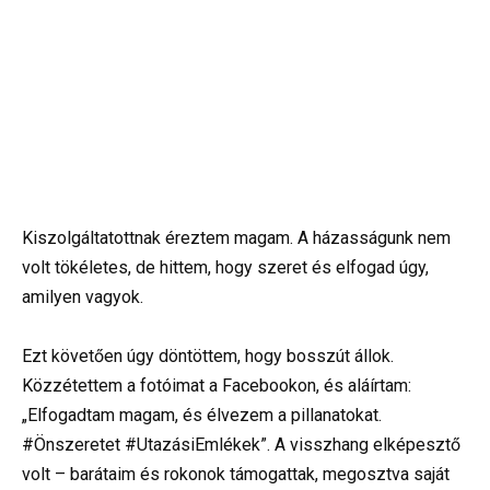
Kiszolgáltatottnak éreztem magam. A házasságunk nem
volt tökéletes, de hittem, hogy szeret és elfogad úgy,
amilyen vagyok.
Ezt követően úgy döntöttem, hogy bosszút állok.
Közzétettem a fotóimat a Facebookon, és aláírtam:
„Elfogadtam magam, és élvezem a pillanatokat.
#Önszeretet #UtazásiEmlékek”. A visszhang elképesztő
volt – barátaim és rokonok támogattak, megosztva saját