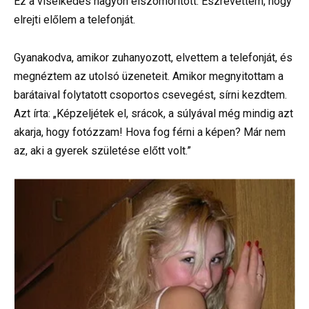
Ez a viselkedés nagyon elszomorított. Észrevettem, hogy
elrejti előlem a telefonját.
Gyanakodva, amikor zuhanyozott, elvettem a telefonját, és
megnéztem az utolsó üzeneteit. Amikor megnyitottam a
barátaival folytatott csoportos csevegést, sírni kezdtem.
Azt írta: „Képzeljétek el, srácok, a súlyával még mindig azt
akarja, hogy fotózzam! Hova fog férni a képen? Már nem
az, aki a gyerek születése előtt volt.”