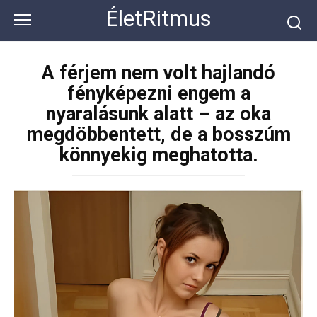
Перейти
ÉletRitmus
к
контенту
A férjem nem volt hajlandó
fényképezni engem a
nyaralásunk alatt – az oka
megdöbbentett, de a bosszúm
könnyekig meghatotta.