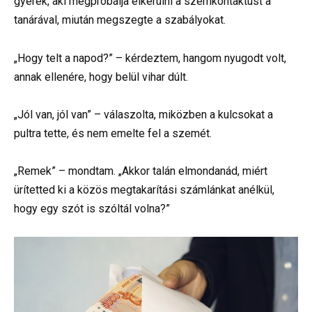
gyerek, aki megpróbálja elkerülni a szemkontaktust a
tanárával, miután megszegte a szabályokat.
„Hogy telt a napod?” – kérdeztem, hangom nyugodt volt,
annak ellenére, hogy belül vihar dúlt.
„Jól van, jól van” – válaszolta, miközben a kulcsokat a
pultra tette, és nem emelte fel a szemét.
„Remek” – mondtam. „Akkor talán elmondanád, miért
ürítetted ki a közös megtakarítási számlánkat anélkül,
hogy egy szót is szóltál volna?”