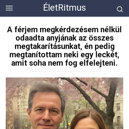
Перейти
ÉletRitmus
к
контенту
A férjem megkérdezésem nélkül
odaadta anyjának az összes
megtakarításunkat, én pedig
megtanítottam neki egy leckét,
amit soha nem fog elfelejteni.