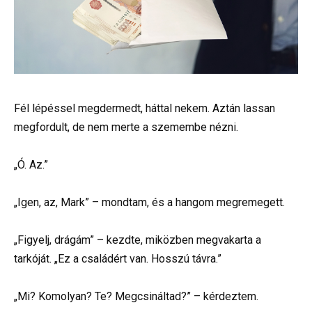
Fél lépéssel megdermedt, háttal nekem. Aztán lassan
megfordult, de nem merte a szemembe nézni.
„Ó. Az.”
„Igen, az, Mark” – mondtam, és a hangom megremegett.
„Figyelj, drágám” – kezdte, miközben megvakarta a
tarkóját. „Ez a családért van. Hosszú távra.”
„Mi? Komolyan? Te? Megcsináltad?” – kérdeztem.