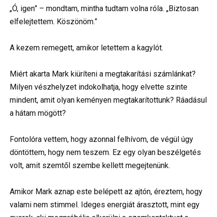
„Ó, igen” – mondtam, mintha tudtam volna róla. „Biztosan
elfelejtettem. Köszönöm.”
A kezem remegett, amikor letettem a kagylót.
Miért akarta Mark kiüríteni a megtakarítási számlánkat?
Milyen vészhelyzet indokolhatja, hogy elvette szinte
mindent, amit olyan keményen megtakarítottunk? Ráadásul
a hátam mögött?
Fontolóra vettem, hogy azonnal felhívom, de végül úgy
döntöttem, hogy nem teszem. Ez egy olyan beszélgetés
volt, amit szemtől szembe kellett megejtenünk.
Amikor Mark aznap este belépett az ajtón, éreztem, hogy
valami nem stimmel. Ideges energiát árasztott, mint egy