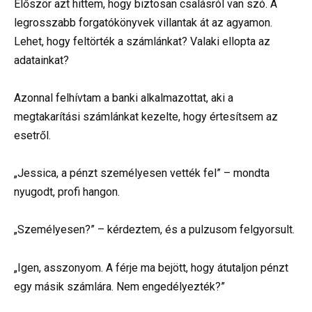
Először azt hittem, hogy biztosan csalásról van szó. A
legrosszabb forgatókönyvek villantak át az agyamon.
Lehet, hogy feltörték a számlánkat? Valaki ellopta az
adatainkat?
Azonnal felhívtam a banki alkalmazottat, aki a
megtakarítási számlánkat kezelte, hogy értesítsem az
esetről.
„Jessica, a pénzt személyesen vették fel” – mondta
nyugodt, profi hangon.
„Személyesen?” – kérdeztem, és a pulzusom felgyorsult.
„Igen, asszonyom. A férje ma bejött, hogy átutaljon pénzt
egy másik számlára. Nem engedélyezték?”