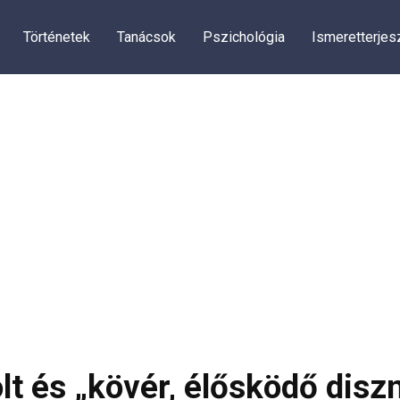
Történetek
Tanácsok
Pszichológia
Ismeretterjes
lt és „kövér, élősködő disz