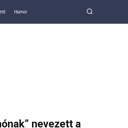
ztő
Humor
nónak” nevezett a