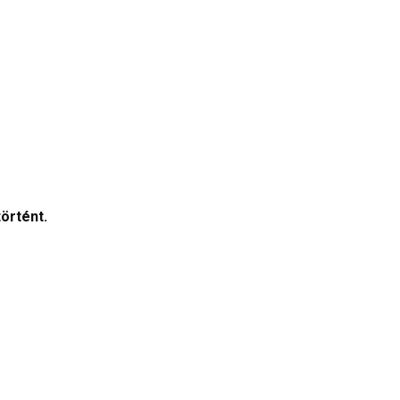
örtént.