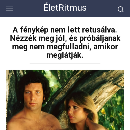
Перейти
ÉletRitmus
к
контенту
A fénykép nem lett retusálva.
Nézzék meg jól, és próbáljanak
meg nem megfulladni, amikor
meglátják.