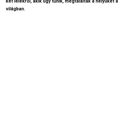
két lélekről, akik úgy tűnik, megtalálták a helyüket a
világban.