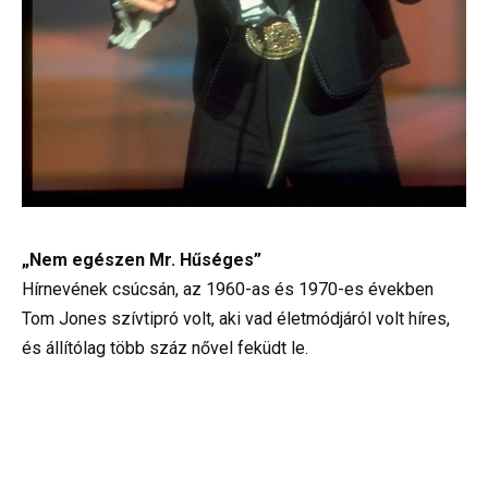
„Nem egészen Mr. Hűséges”
Hírnevének csúcsán, az 1960-as és 1970-es években
Tom Jones szívtipró volt, aki vad életmódjáról volt híres,
és állítólag több száz nővel feküdt le.