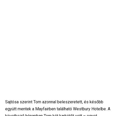
Sajtósa szerint Tom azonnal beleszeretett, és később
együtt mentek a Mayfairben található Westbury Hotelbe. A
következő hónapban Tom két karkötőt vett – egyet