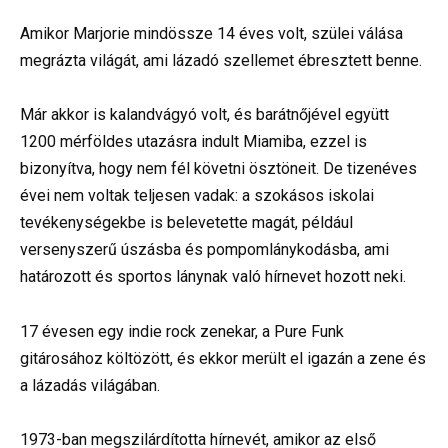
Amikor Marjorie mindössze 14 éves volt, szülei válása
megrázta világát, ami lázadó szellemet ébresztett benne.
Már akkor is kalandvágyó volt, és barátnőjével együtt
1200 mérföldes utazásra indult Miamiba, ezzel is
bizonyítva, hogy nem fél követni ösztöneit. De tizenéves
évei nem voltak teljesen vadak: a szokásos iskolai
tevékenységekbe is belevetette magát, például
versenyszerű úszásba és pompomlánykodásba, ami
határozott és sportos lánynak való hírnevet hozott neki.
17 évesen egy indie rock zenekar, a Pure Funk
gitárosához költözött, és ekkor merült el igazán a zene és
a lázadás világában.
1973-ban megszilárdította hírnevét, amikor az első