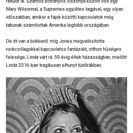
feküdt le. Számos botrányos viszonya között volt egy
Mary Wilsonnal, a Supremes együttes tagjával, egy olyan
időszakban, amikor a fajok közötti kapcsolatok még
tabunak számítottak Amerika legtöbb országában.
De itt van a bökkenő: míg Jones megvalósította
rockcsillagokkal kapcsolatos fantáziáit, otthon hűséges
felesége, Linda várt rá. 59 évig éltek házasságban, mielőtt
Linda 2016-ban tragikusan elhunyt tüdőrákban.