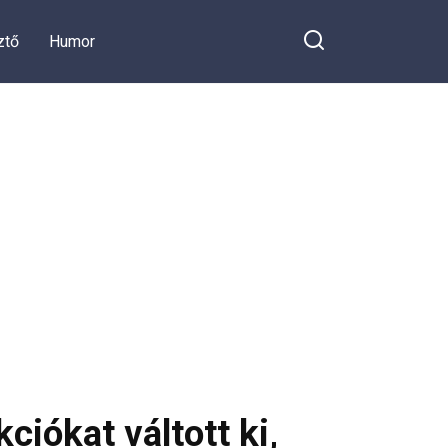
ztő
Humor
iókat váltott ki,