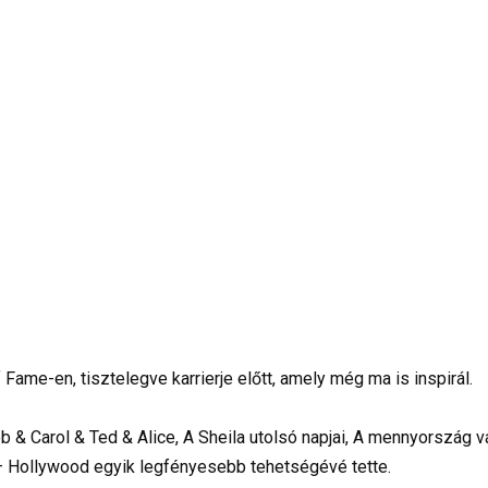
Fame-en, tisztelegve karrierje előtt, amely még ma is inspirál.
b & Carol & Ted & Alice, A Sheila utolsó napjai, A mennyország v
l – Hollywood egyik legfényesebb tehetségévé tette.