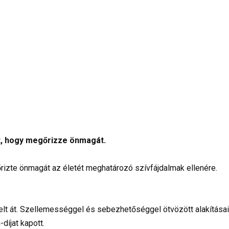
rt, hogy megőrizze önmagát.
rizte önmagát az életét meghatározó szívfájdalmak ellenére.
ölelt át. Szellemességgel és sebezhetőséggel ötvözött alakítása
díjat kapott.