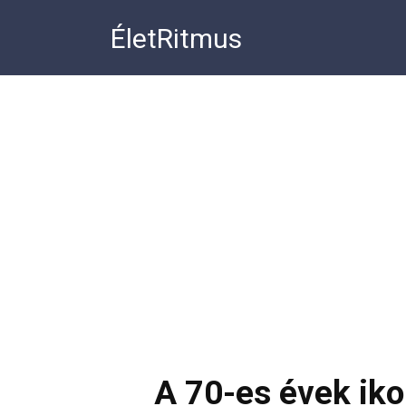
Перейти
ÉletRitmus
к
контенту
A 70-es évek iko