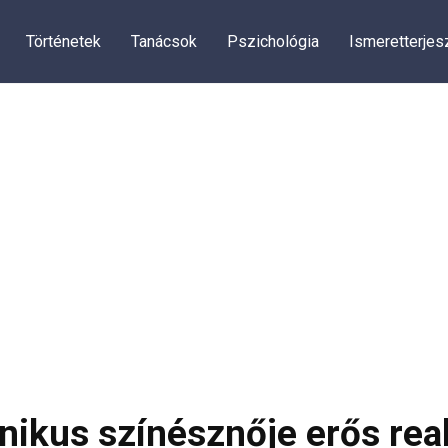
Történetek
Tanácsok
Pszichológia
Ismeretterjes
nikus színésznője erős reakc