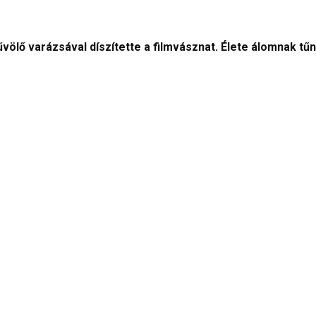
ölő varázsával díszítette a filmvásznat. Élete álomnak tűnt