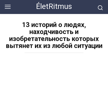
Перейти
ÉletRitmus
к
контенту
13 историй о людях,
находчивость и
изобретательность которых
вытянет их из любой ситуации