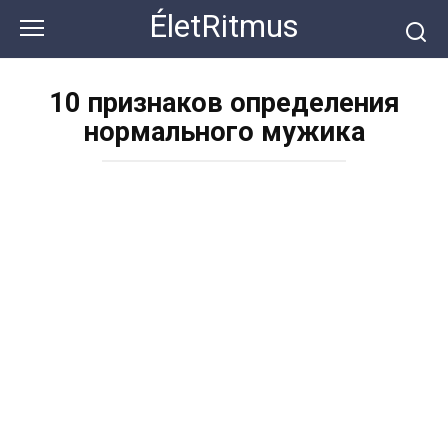
Перейти
ÉletRitmus
к
контенту
10 признаков определения
нормального мужика